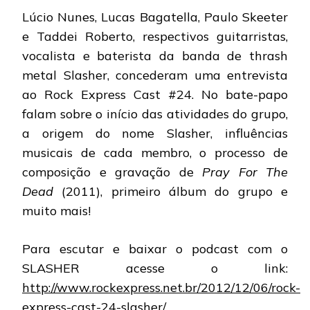
ENTREVISTA
Lúcio Nunes, Lucas Bagatella, Paulo Skeeter
NO
ROCK
e Taddei Roberto, respectivos guitarristas,
EXPRESS
vocalista e baterista da banda de thrash
CAST
#24
metal Slasher, concederam uma entrevista
ao Rock Express Cast #24. No bate-papo
falam sobre o início das atividades do grupo,
a origem do nome Slasher, influências
musicais de cada membro, o processo de
composição e gravação de
Pray For The
Dead
(2011), primeiro álbum do grupo e
muito mais!
Para escutar e baixar o podcast com o
SLASHER acesse o link:
http://www.rockexpress.net.br/2012/12/06/rock-
express-cast-24-slasher/