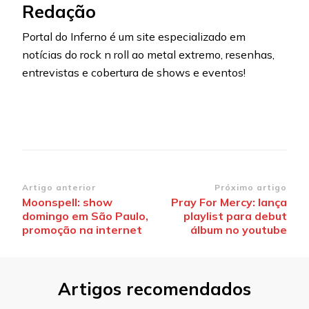
Redação
Portal do Inferno é um site especializado em
notícias do rock n roll ao metal extremo, resenhas,
entrevistas e cobertura de shows e eventos!
Navegação
Artigo anterior
Próximo artigo
Moonspell: show
Pray For Mercy: lança
de
domingo em São Paulo,
playlist para debut
post
promoção na internet
álbum no youtube
Artigos recomendados