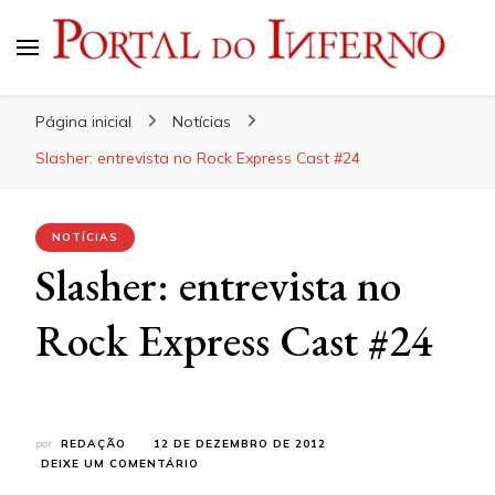
Portal do Inferno
Do Rock 'n' Roll ao Metal Extremo
Página inicial
Notícias
Slasher: entrevista no Rock Express Cast #24
NOTÍCIAS
Slasher: entrevista no
Rock Express Cast #24
por
REDAÇÃO
12 DE DEZEMBRO DE 2012
EM
DEIXE UM COMENTÁRIO
SLASHER: