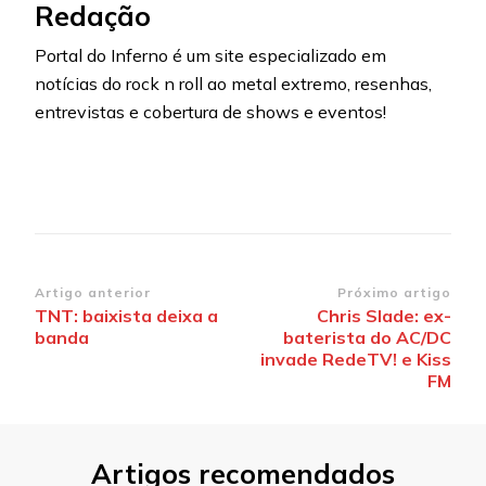
Redação
Portal do Inferno é um site especializado em
notícias do rock n roll ao metal extremo, resenhas,
entrevistas e cobertura de shows e eventos!
Navegação
Artigo anterior
Próximo artigo
TNT: baixista deixa a
Chris Slade: ex-
de
banda
baterista do AC/DC
post
invade RedeTV! e Kiss
FM
Artigos recomendados