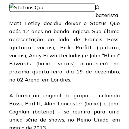
QUO:
O
GRUPO
PERDE
baterista
BATERISTA
Matt Letley decidiu deixar o Status Quo
após 12 anos na banda inglesa. Sua última
apresentação ao lado de Francis Rossi
(guitarra, vocais), Rick Parfitt (guitarra,
vocais), Andy Bown (teclados) e John “Rhino”
Edwards (baixo, vocais) acontecerá na
próxima quarta-feira, dia 19 de dezembro,
na 02 Arena, em Londres.
A formação original do grupo – incluindo
Rossi, Parfitt, Alan Lancaster (baixo) e John
Coghlan (bateria) – se reunirá para uma
única série de shows, no Reino Unido, em
março de 2013.