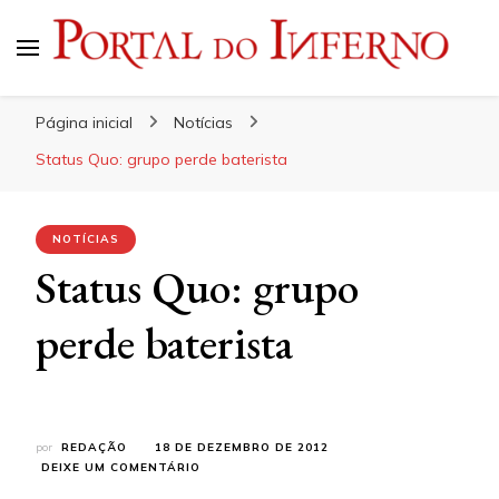
Portal do Inferno
Do Rock 'n' Roll ao Metal Extremo
Página inicial
Notícias
Status Quo: grupo perde baterista
NOTÍCIAS
Status Quo: grupo
perde baterista
por
REDAÇÃO
18 DE DEZEMBRO DE 2012
EM
DEIXE UM COMENTÁRIO
STATUS