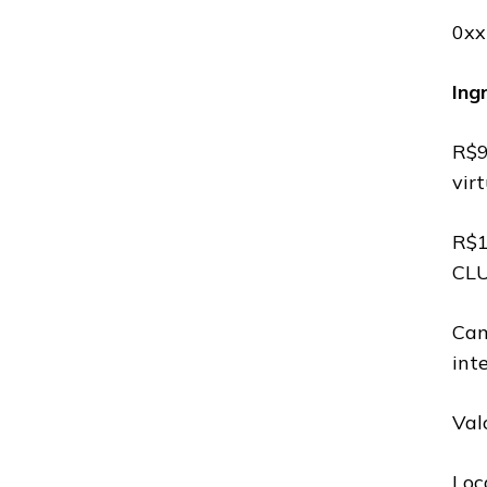
0xx
Ing
R$9
vir
R$1
CLU
Cam
int
Val
Loc