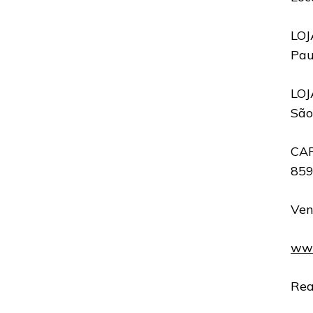
LOJ
Pau
LOJ
São
CAR
859
Ven
www
Rea