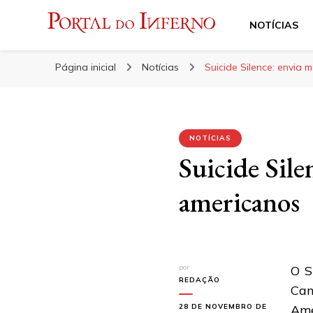
NOTÍCIAS
Portal do Inferno
Do Rock 'n' Roll ao Metal Extremo
Página inicial
Notícias
Suicide Silence: envia
NOTÍCIAS
Suicide Sile
americanos
por
O S
REDAÇÃO
Can
28 DE NOVEMBRO DE
Amé