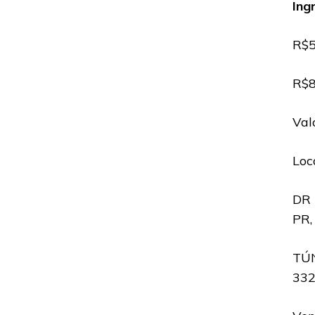
Ing
R$5
R$8
Val
Loc
DR 
PR,
TÚN
332