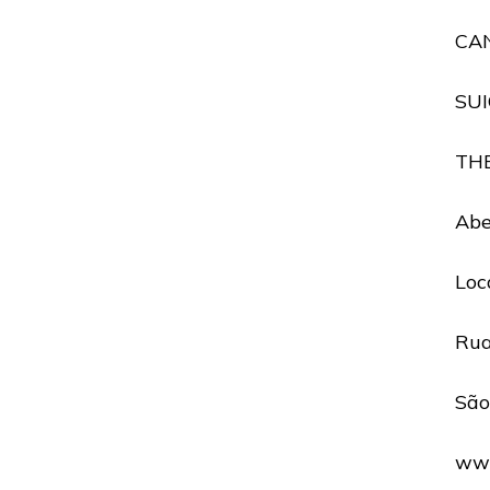
CAN
SUI
THE
Abe
Loc
Rua
São
www