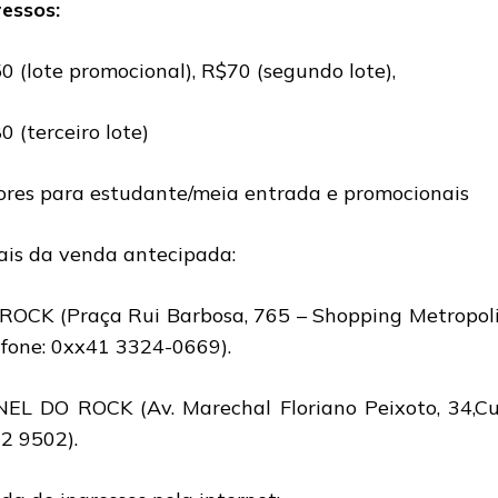
ressos:
0 (lote promocional), R$70 (segundo lote),
0 (terceiro lote)
ores para estudante/meia entrada e promocionais
ais da venda antecipada:
ROCK (Praça Rui Barbosa, 765 – Shopping Metropolit
 fone: 0xx41 3324-0669).
EL DO ROCK (Av. Marechal Floriano Peixoto, 34,Cur
2 9502).