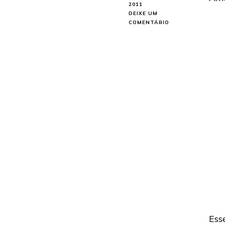
2011
DEIXE UM
EM
COMENTÁRIO
SUICIDE
SILENCE:
ENVIA
MENSAGEM
PARA
OS
FÃS
SUL-
AMERICANOS
Ess