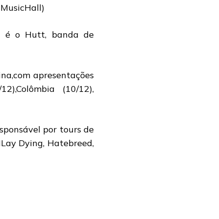
(MusicHall)
, é o Hutt, banda de
ina,com apresentações
2),Colômbia (10/12),
sponsável por tours de
ILay Dying, Hatebreed,