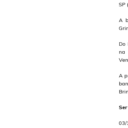
SP 
A b
Gri
Do 
na 
Ven
A p
ban
Bri
Ser
03/