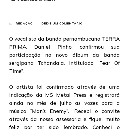
EM
por
REDAÇÃO
DEIXE UM COMENTÁRIO
TERRA
PRIMA:
O vocalista da banda pernambucana TERRA
DANIEL
PINHO
PRIMA, Daniel Pinho, confirmou sua
PARTICIPARÁ
participação no novo álbum da banda
DO
NOVO
sergipana Tchandala, intitulado “Fear Of
ÁLBUM
Time”.
DO
TCHANDALA
O artista foi confirmado através de uma
indicação da MS Metal Press e registrará
ainda no mês de julho as vozes para a
música “Man’s Enemy”. “Recebi o convite
através da nossa assessoria e fiquei muito
feliz por ter sido lembrado. Conheci o