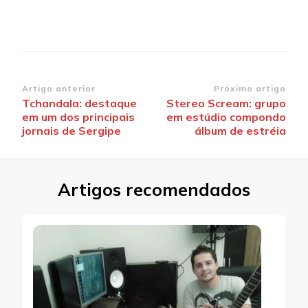
Navegação
Artigo anterior
Próximo artigo
Tchandala: destaque
Stereo Scream: grupo
de
em um dos principais
em estúdio compondo
post
jornais de Sergipe
álbum de estréia
Artigos recomendados