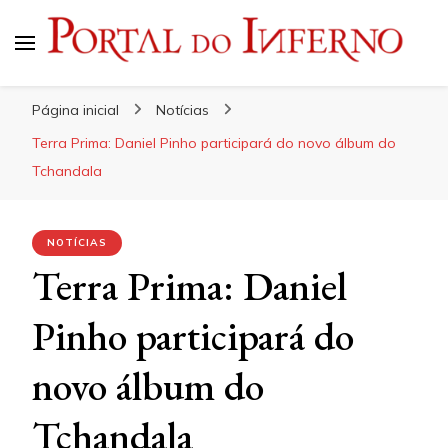
Portal do Inferno
Do Rock 'n' Roll ao Metal Extremo
Página inicial
Notícias
Terra Prima: Daniel Pinho participará do novo álbum do
Tchandala
NOTÍCIAS
Terra Prima: Daniel
Pinho participará do
novo álbum do
Tchandala