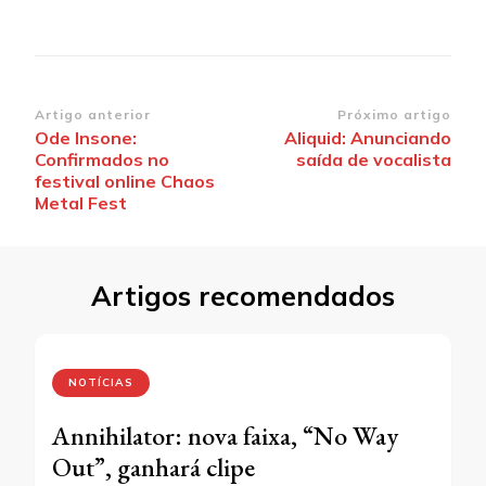
Navegação
Artigo anterior
Próximo artigo
Ode Insone:
Aliquid: Anunciando
de
Confirmados no
saída de vocalista
post
festival online Chaos
Metal Fest
Artigos recomendados
NOTÍCIAS
Annihilator: nova faixa, “No Way
Out”, ganhará clipe