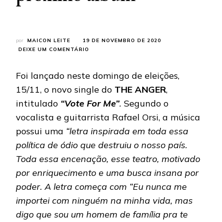
por
MAICON LEITE
19 DE NOVEMBRO DE 2020
EM
DEIXE UM COMENTÁRIO
THE
ANGER:
Foi lançado neste domingo de eleições,
DIVULGANDO
NOVO
15/11, o novo single do
THE ANGER
,
SINGLE
intitulado
“Vote For Me”
.
Segundo o
E
INFORMAÇÕES
vocalista e guitarrista Rafael Orsi, a música
SOBRE
possui uma
“letra inspirada em toda essa
O
PRÓXIMO
política de ódio que destruiu o nosso país.
ÁLBUM
Toda essa encenação, esse teatro, motivado
por enriquecimento e uma busca insana por
poder. A letra começa com “Eu nunca me
importei com ninguém na minha vida, mas
digo que sou um homem de família pra te