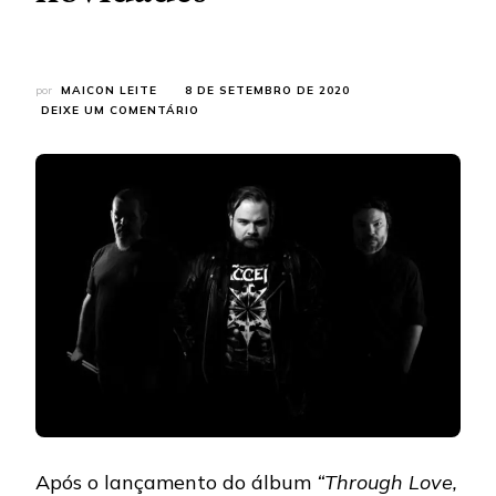
por
MAICON LEITE
8 DE SETEMBRO DE 2020
EM
DEIXE UM COMENTÁRIO
THE
ANGER:
NOVO
SINGLE
SERÁ
LANÇADO
NA
PRÓXIMA
SEMANA
E
TRARÁ
NOVIDADES
Após o lançamento do álbum
“Through Love,