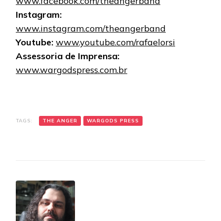
www.facebook.com/theangerband
Instagram:
www.instagram.com/theangerband
Youtube:
www.youtube.com/rafaelorsi
Assessoria de Imprensa:
www.wargodspress.com.br
TAGS:
THE ANGER
WARGODS PRESS