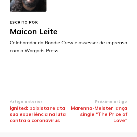
ESCRITO POR
Maicon Leite
Colaborador da Roadie Crew e assessor de imprensa
com a Wargods Press.
Navegação
Artigo anterior
Próximo artigo
Ignited: baixista relata
Marenna-Meister lança
de
sua experiência na luta
single “The Price of
post
contra o coronavírus
Love”