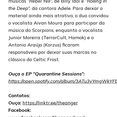
músicas
“Rebel Yell”,
de Billy Idol e
“Rolling in
the Deep”,
da cantora Adele. Para deixar o
material ainda mais atrativo, o duo convidou
o vocalista Aivan Moura para participar da
música do Scorpions, enquanto o vocalista
Junior Moreira (TerrorCult, Hamok) e o
Antonio Araújo (Korzus) ficaram
responsáveis por deixar suas marcas no
clássico do Celtic Frost.
Ouça o EP “Quarantine Sessions”:
https://open.spotify.com/album/3ATu3vYmgWkY
Contatos:
Ouça:
https://linktr.ee/theanger
Facebook: