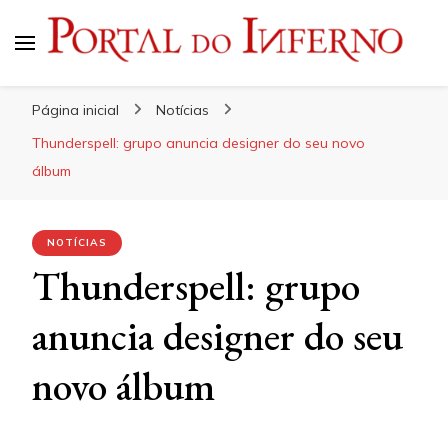
Portal do Inferno
Do Rock 'n' Roll ao Metal Extremo
Página inicial
Notícias
Thunderspell: grupo anuncia designer do seu novo
álbum
NOTÍCIAS
Thunderspell: grupo
anuncia designer do seu
novo álbum