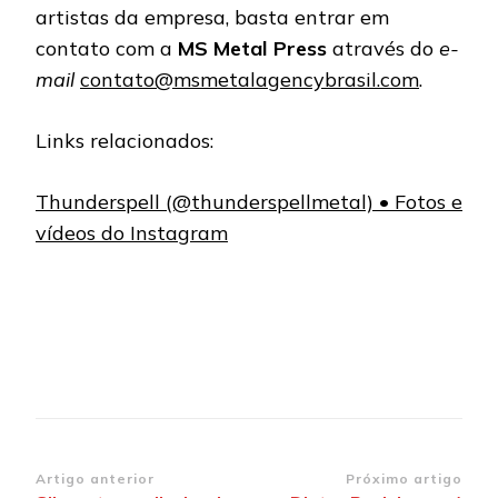
artistas da empresa, basta entrar em
contato com a
MS Metal Press
através do
e-
mail
contato@msmetalagencybrasil.com
.
Links relacionados:
Thunderspell (@thunderspellmetal) • Fotos e
vídeos do Instagram
Navegação
Artigo anterior
Próximo artigo