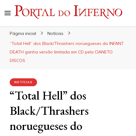
Portal do Inferno
Do Rock 'n' Roll ao Metal Extremo
Página inicial
Notícias
“Total Hell” dos Black/Thrashers noruegueses do INFANT
DEATH ganha versão limitada em CD pela CIANETO
DISCOS
NOTÍCIAS
“Total Hell” dos
Black/Thrashers
noruegueses do