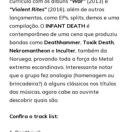
currículo com os álbuns
“War”
(2013) e
“Violent Rites”
(2016), além de outros
lançamentos, como EPs, splits, demos e uma
compilação. O
INFANT DEATH
é
contemporâneo de uma cena que produziu
bandas como
Deathhammer
,
Toxik
Death
,
Nekromantheon
e
Inculter
, também da
Noruega, provando toda a força do Metal
extremo escandinavo. Interessante notar
que o grupo fez analogia (homenagem ou
brincadeira?) à alguns clássicos nos títulos
das músicas, agora cabe ao ouvinte
descobrir quais são.
Confira o track list: