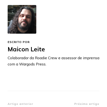
ESCRITO POR
Maicon Leite
Colaborador da Roadie Crew e assessor de imprensa
com a Wargods Press.
Navegação
Artigo anterior
Próximo artigo