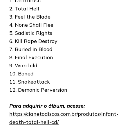
1. Deathrush
2. Total Hell
3. Feel the Blade
4. None Shall Flee
5. Sadistic Rights
6. Kill Rape Destroy
7. Buried in Blood
8. Final Execution
9. Warchild
10. Boned
11. Snakeattack
12. Demonic Perversion
Para adquirir o álbum, acesse:
https://cianetodiscos.com.br/produtos/infant-
death-total-hell-cd/