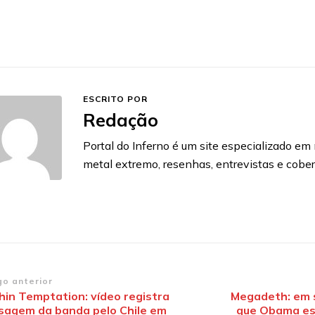
ESCRITO POR
Redação
Portal do Inferno é um site especializado em n
metal extremo, resenhas, entrevistas e cobe
vegação
go anterior
hin Temptation: vídeo registra
Megadeth: em 
sagem da banda pelo Chile em
que Obama es