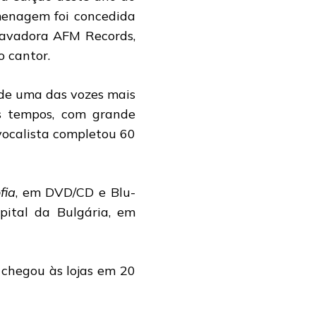
menagem foi concedida
ravadora AFM Records,
o cantor.
 de uma das vozes mais
s tempos, com grande
vocalista completou 60
fia
, em DVD/CD e Blu-
ital da Bulgária, em
, chegou às lojas em 20