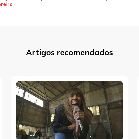
st
ereiro
Artigos recomendados