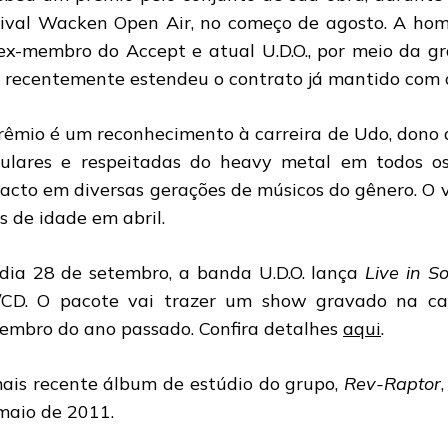
tival Wacken Open Air, no começo de agosto. A ho
ex-membro do Accept e atual U.D.O., por meio da g
 recentemente estendeu o contrato já mantido com 
rêmio é um reconhecimento à carreira de Udo, dono
ulares e respeitadas do heavy metal em todos o
acto em diversas gerações de músicos do gênero. O 
s de idade em abril.
dia 28 de setembro, a banda U.D.O. lança
Live in So
/CD. O pacote vai trazer um show gravado na cap
embro do ano passado. Confira detalhes
aqui
.
ais recente álbum de estúdio do grupo,
Rev-Raptor
maio de 2011.