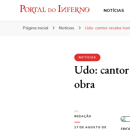
NOTÍCIAS
Portal do Inferno
Do Rock 'n' Roll ao Metal Extremo
Página inicial
Notícias
Udo: cantor recebe ho
NOTÍCIAS
Udo: cantor
obra
por
REDAÇÃO
rec
17 DE AGOSTO DE