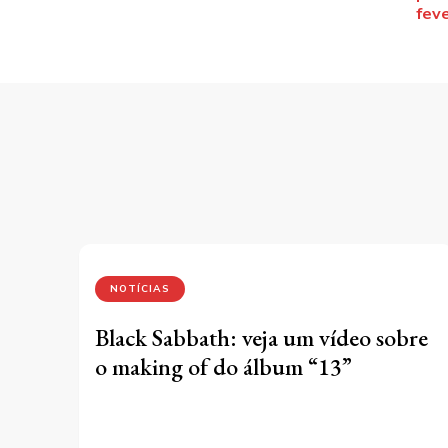
po
fev
NOTÍCIAS
Black Sabbath: veja um vídeo sobre
o making of do álbum “13”