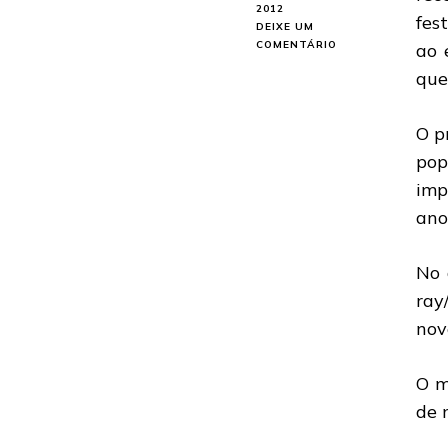
2012
fes
DEIXE UM
EM
COMENTÁRIO
ao 
UDO:
que
CANTOR
RECEBE
HOMENAGEM
O p
PELO
CONJUNTO
pop
DA
imp
OBRA
ano
No 
ray
nov
O m
de 