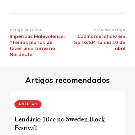
Navegação
Artigo anterior
Próximo artigo
Imperious Malevolence:
Codmorse: show em
de
“Temos planos de
Salto/SP no dia 10 de
post
fazer uma turnê no
abril
Nordeste”
Artigos recomendados
NOTÍCIAS
Lendário 10cc no Sweden Rock
Festival!