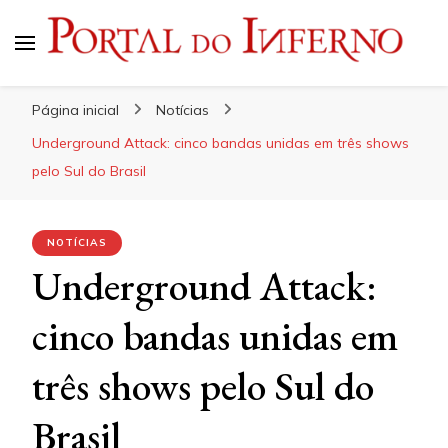
Portal do Inferno
Do Rock 'n' Roll ao Metal Extremo
Página inicial
Notícias
Underground Attack: cinco bandas unidas em três shows
pelo Sul do Brasil
NOTÍCIAS
Underground Attack:
cinco bandas unidas em
três shows pelo Sul do
Brasil