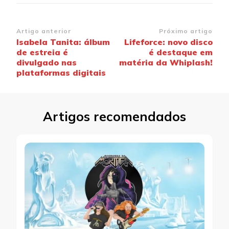
Navegação
Artigo anterior
Próximo artigo
Isabela Tanita: álbum
Lifeforce: novo disco
de
de estreia é
é destaque em
post
divulgado nas
matéria da Whiplash!
plataformas digitais
Artigos recomendados