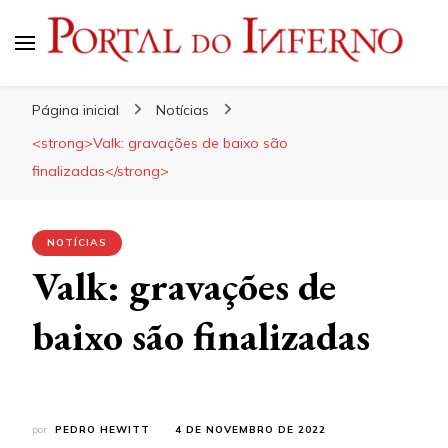
Portal do Inferno
Do Rock 'n' Roll ao Metal Extremo
Página inicial
Notícias
<strong>Valk: gravações de baixo são
finalizadas</strong>
NOTÍCIAS
Valk: gravações de
baixo são finalizadas
por
PEDRO HEWITT
4 DE NOVEMBRO DE 2022