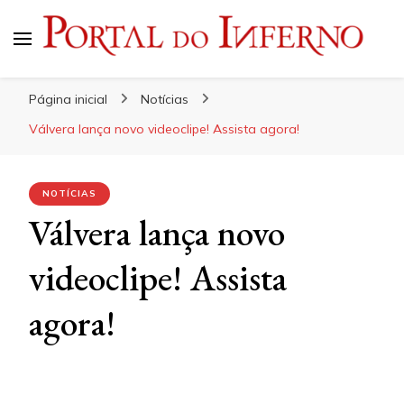
Portal do Inferno
Do Rock 'n' Roll ao Metal Extremo
Página inicial
Notícias
Válvera lança novo videoclipe! Assista agora!
NOTÍCIAS
Válvera lança novo
videoclipe! Assista
agora!