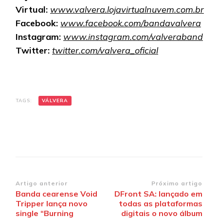
Virtual:
www.valvera.lojavirtualnuvem.com.br
Facebook:
www.facebook.com/bandavalvera
Instagram:
www.instagram.com/valveraband
Twitter:
twitter.com/valvera_oficial
TAGS:
VÁLVERA
Navegação
Artigo anterior
Próximo artigo
Banda cearense Void
DFront SA: lançado em
de
Tripper lança novo
todas as plataformas
post
single “Burning
digitais o novo álbum