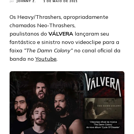
por
JOHNNY Z.
1 DE MAIO DE 2021
Os Heavy/Thrashers, apropriadamente
chamados Neo-Thrashers,
paulistanos do
VÁLVERA
lançaram seu
fantástico e sinistro novo videoclipe para a
faixa
“The Damn Colony”
no canal oficial da
banda no
Youtube
.