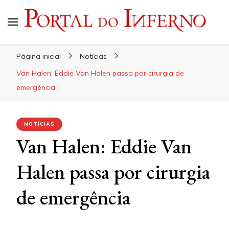
Portal do Inferno
Do Rock 'n' Roll ao Metal Extremo
Página inicial
Notícias
Van Halen: Eddie Van Halen passa por cirurgia de
emergência
NOTÍCIAS
Van Halen: Eddie Van
Halen passa por cirurgia
de emergência