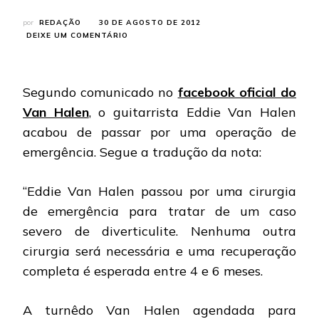
por
REDAÇÃO
30 DE AGOSTO DE 2012
EM
DEIXE UM COMENTÁRIO
VAN
HALEN:
EDDIE
VAN
Segundo comunicado no
facebook oficial do
HALEN
Van Halen
,
o guitarrista Eddie Van Halen
PASSA
POR
acabou de passar por uma operação de
CIRURGIA
emergência. Segue a tradução da nota:
DE
EMERGÊNCIA
“Eddie Van Halen passou por uma cirurgia
de emergência para tratar de um caso
severo de diverticulite. Nenhuma outra
cirurgia será necessária e uma recuperação
completa é esperada entre 4 e 6 meses.
A turnêdo Van Halen agendada para