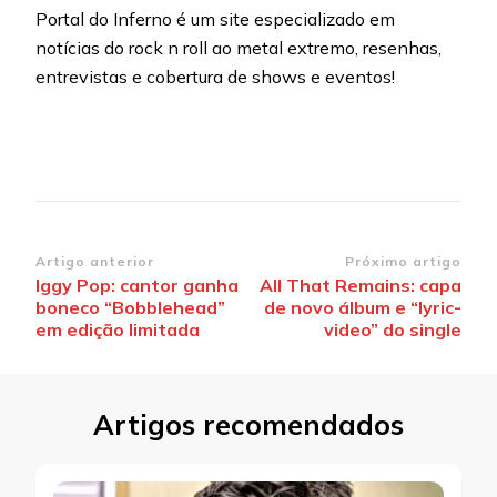
Portal do Inferno é um site especializado em
notícias do rock n roll ao metal extremo, resenhas,
entrevistas e cobertura de shows e eventos!
Navegação
Artigo anterior
Próximo artigo
Iggy Pop: cantor ganha
All That Remains: capa
de
boneco “Bobblehead”
de novo álbum e “lyric-
post
em edição limitada
video” do single
Artigos recomendados