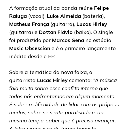
A formação atual da banda reúne
Felipe
Raiuga
(vocal),
Luke Almeida
(bateria),
Matheus
França
(guitarra),
Lucas
Hirley
(guitarra) e
Dottan
Flávio
(baixo). O single
foi produzido por
Marcos Sena
no estúdio
Music Obsession
e é o primeiro lançamento
inédito desde o EP.
Sobre a temática da nova faixa, o
guitarrista
Lucas Hirley
comenta:
“A música
fala muito sobre esse conflito interno que
todos nós enfrentamos em algum momento.
É sobre a dificuldade de lidar com os próprios
medos, sobre se sentir paralisado e, ao
mesmo tempo, saber que é preciso avançar.
A letra expõe isso de forma honesta,