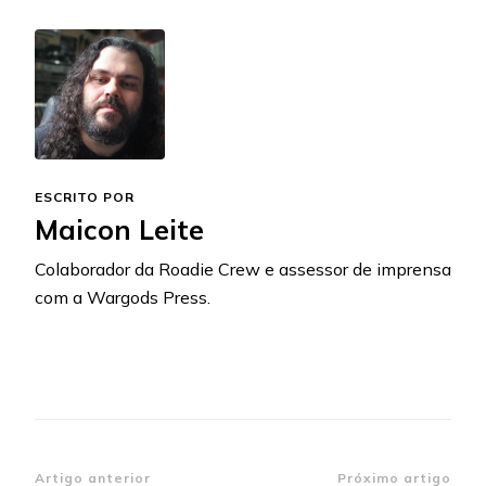
ESCRITO POR
Maicon Leite
Colaborador da Roadie Crew e assessor de imprensa
com a Wargods Press.
Navegação
Artigo anterior
Próximo artigo