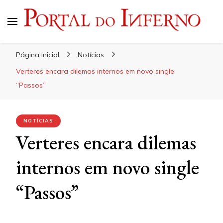
Portal do Inferno
Do Rock 'n' Roll ao Metal Extremo
Página inicial
Notícias
Verteres encara dilemas internos em novo single
“Passos”
NOTÍCIAS
Verteres encara dilemas
internos em novo single
“Passos”