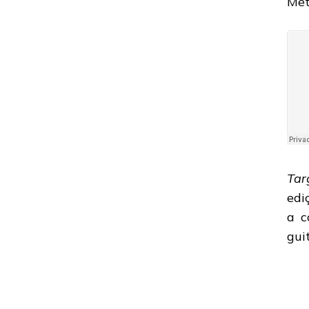
Met
VOIVOD:
OUÇA
A
FAIXA-
TÍTULO
DO
ÁLBUM
“TARGET
EARTH”
Tar
edi
a c
gui