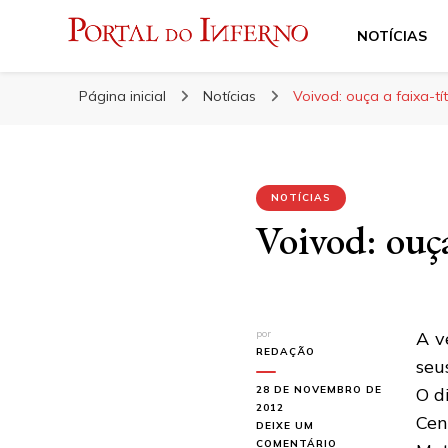
NOTÍCIAS
Portal do Inferno
Do Rock 'n' Roll ao Metal Extremo
Página inicial
Notícias
Voivod: ouça a faixa-tí
NOTÍCIAS
Voivod: ouça
por
A v
REDAÇÃO
seu
28 DE NOVEMBRO DE
O d
2012
Cen
DEIXE UM
EM
COMENTÁRIO