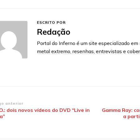
ESCRITO POR
Redação
Portal do Inferno é um site especializado em n
metal extremo, resenhas, entrevistas e cobe
vegação
go anterior
O.: dois novos vídeos do DVD “Live in
Gamma Ray: co
a”
a part
st