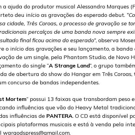
 a ajuda do produtor musical Alessandro Marques (Fa
rteto deu início as gravações do esperado debut.
“Co
sa cidade, Três Coroas, o processo de gravação se to
tradicionais percalços de uma banda nova sempre exi
esultado final ficou acima do esperado”
, observa Mose
re o início das gravações e seu lançamento, a banda
vação de um single, pela Phantom Studio, de Novo 
çamento do single “
A Strange Land
”, o grupo também
da de abertura do show do Hangar em Três Coroas, t
um concurso de bandas independentes.
st Mortem
” possui 13 faixas que transbordam peso e
cando influências que vão do Heavy Metal tradicion
idas influências de
PANTERA
. O CD está disponível 
ncipais plataformas musicais e está à venda pela int
l
wargodspress@gmail.com
.