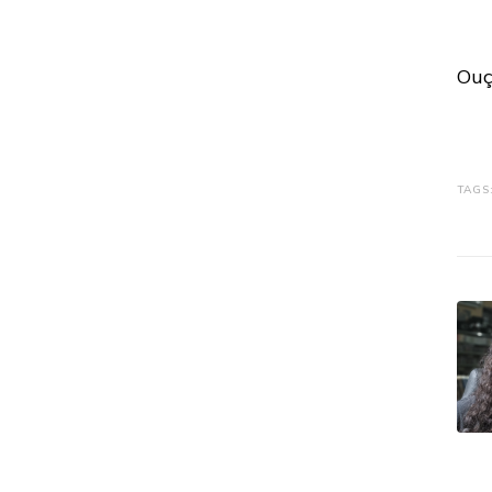
Ouç
TAGS