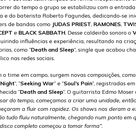
orrer do tempo o grupo se estabilizou com a entrada
va e do baterista Roberto Fagundes, dedicando-se ini
ers de bandas como
JUDAS PRIEST
,
RAMONES
,
TWI
CEPT
e
BLACK SABBATH
. Desse caldeirão sonoro o
uirindo influências e experiência, resultando na cri
prias, como “
Death and Sleep
”, single que acabou c
lico nas redes sociais.
 o time em campo, surgem novas composições, como
 Night
”, “
Seeking War
” e “
Soul’s Pain
”, registradas e
hecida “
Death and Sleep
”. O guitarrista Edmo Moser
sar do tempo, começamos a criar uma unidade, entã
eçaram a fluir com rapidez. Os shows nos deram a ex
ão tudo fluiu naturalmente, chegando num ponto em q
disco completo começou a tomar forma”
.