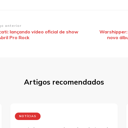
vegação
go anterior
ati: lançando vídeo oficial de show
Warshipper:
bril Pro Rock
novo álbu
st
Artigos recomendados
NOTÍCIAS