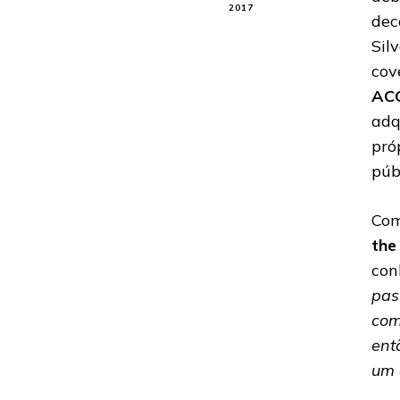
2017
dec
Sil
cov
AC
adq
pró
púb
Com
the
con
pas
com
ent
um 