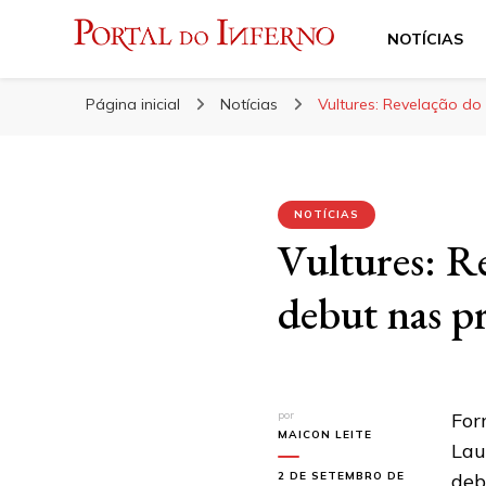
NOTÍCIAS
Portal do Inferno
Do Rock 'n' Roll ao Metal Extremo
Página inicial
Notícias
Vultures: Revelação do 
NOTÍCIAS
Vultures: R
debut nas pr
por
For
MAICON LEITE
Lau
2 DE SETEMBRO DE
deb