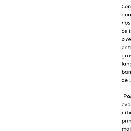
Com
qua
nos
os 
o r
ent
gra
lan
ban
de 
“
Po
evo
nít
pri
mai