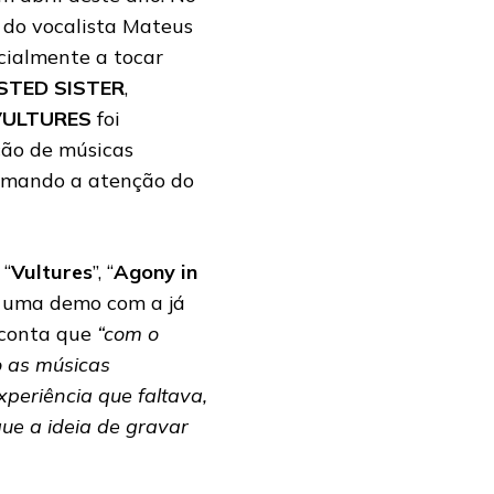
 do vocalista Mateus
cialmente a tocar
STED SISTER
,
VULTURES
foi
ação de músicas
hamando a atenção do
 “
Vultures
”, “
Agony in
m uma demo com a já
 conta que
“com o
o as músicas
periência que faltava,
ue a ideia de gravar