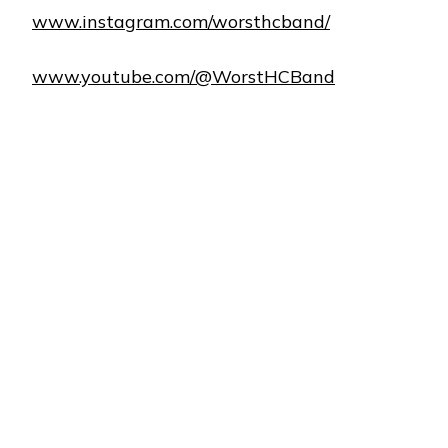
www.instagram.com/worsthcband/
www.youtube.com/@WorstHCBand