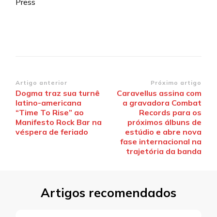
Press
Navegação
Artigo anterior
Próximo artigo
Dogma traz sua turnê
Caravellus assina com
de
latino-americana
a gravadora Combat
post
“Time To Rise” ao
Records para os
Manifesto Rock Bar na
próximos álbuns de
véspera de feriado
estúdio e abre nova
fase internacional na
trajetória da banda
Artigos recomendados