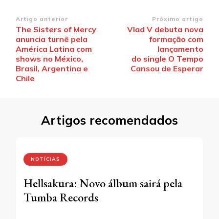
Navegação
Artigo anterior
Próximo artigo
The Sisters of Mercy
Vlad V debuta nova
de
anuncia turnê pela
formação com
post
América Latina com
lançamento
shows no México,
do single O Tempo
Brasil, Argentina e
Cansou de Esperar
Chile
Artigos recomendados
NOTÍCIAS
Hellsakura: Novo álbum sairá pela
Tumba Records