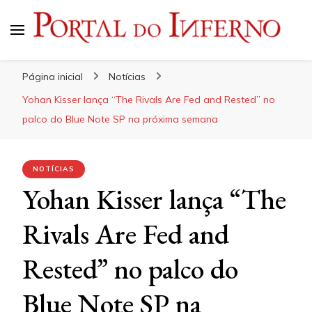
Portal do Inferno
Do Rock 'n' Roll ao Metal Extremo
Página inicial
Notícias
Yohan Kisser lança “The Rivals Are Fed and Rested” no
palco do Blue Note SP na próxima semana
NOTÍCIAS
Yohan Kisser lança “The
Rivals Are Fed and
Rested” no palco do
Blue Note SP na