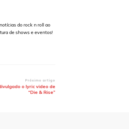
otícias do rock n roll ao
rtura de shows e eventos!
Próximo artigo
divulgado o lyric video de
“Die & Rise”