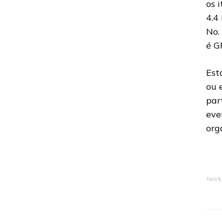
os 
4.4
No.
é G
Est
ou 
par
eve
org
TAGS