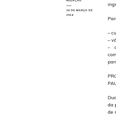
REDAÇÃO
ing
26 DE MARÇO DE
2014
Par
– c
– v
– c
com
par
PR
PA
Dua
da 
de 