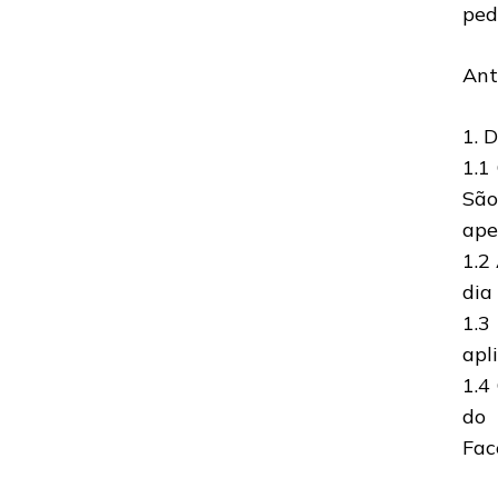
ped
Ant
1. 
1.1
São
ape
1.2
dia
1.3
apli
1.4
do 
Fac