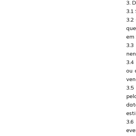
3. 
3.1
3.2
que
em 
3.3
nen
3.4
ou 
ven
3.5
pel
dat
est
3.6
eve