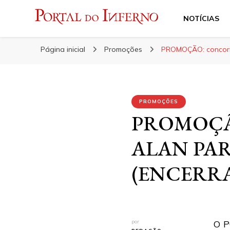
NOTÍCIAS
Portal do Inferno
Do Rock 'n' Roll ao Metal Extremo
Página inicial
Promoções
PROMOÇÃO: concorr
PROMOÇÕES
PROMOÇÃO: 
ALAN PARS
(ENCERR
por
O P