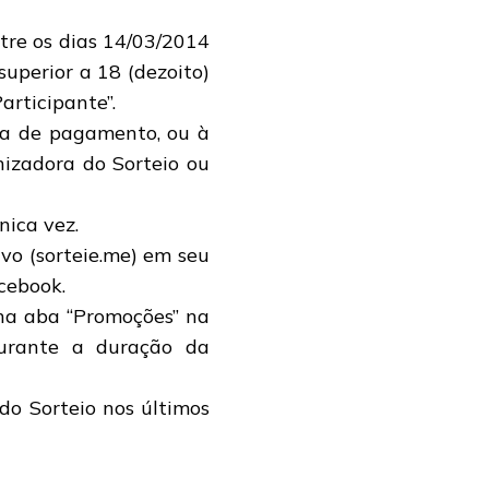
ntre os dias 14/03/2014
superior a 18 (dezoito)
articipante”.
ma de pagamento, ou à
nizadora do Sorteio ou
nica vez.
ivo (sorteie.me) em seu
acebook.
 na aba “Promoções” na
urante a duração da
do Sorteio nos últimos