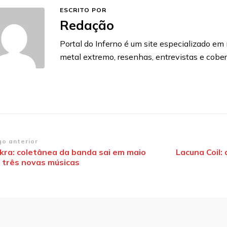
ESCRITO POR
Redação
Portal do Inferno é um site especializado em n
metal extremo, resenhas, entrevistas e cobe
vegação
go anterior
kra: coletânea da banda sai em maio
Lacuna Coil: 
 três novas músicas
st