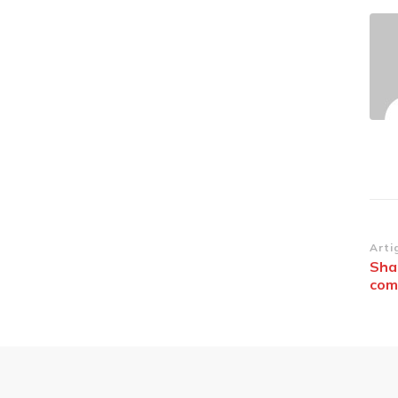
Na
Arti
Sha
de
com
po