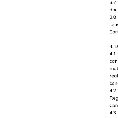
3.7
doc
3.8
seu
Sort
4. 
4.1
can
mot
rea
con
4.2
Reg
Com
4.3