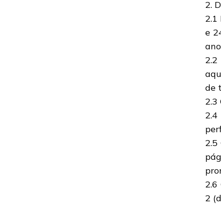
2. 
2.1
e 2
ano
2.2
aqu
de t
2.3
2.4
per
2.5
pág
pro
2.6
2 (