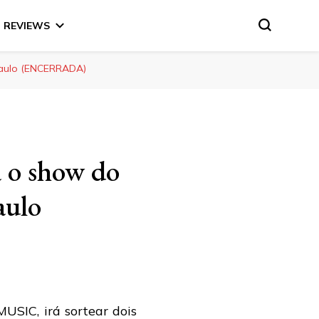
REVIEWS
aulo (ENCERRADA)
 o show do
ulo
SIC, irá sortear dois