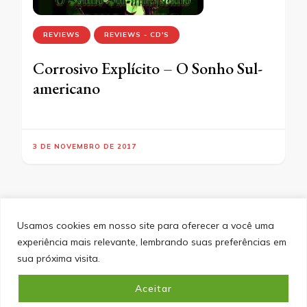
REVIEWS
REVIEWS - CD'S
Corrosivo Explícito – O Sonho Sul-
americano
3 DE NOVEMBRO DE 2017
Usamos cookies em nosso site para oferecer a você uma
experiência mais relevante, lembrando suas preferências em
SITEMAP
POLÍTICA DE PRIVACIDADE
EQUIPE
sua próxima visita.
CONTATO
Aceitar
&cópia; Direitos Autorais 2026
Portal do Inferno
. Todos os
direitos reservados.
Blossom PinIt | Desenvolvido por