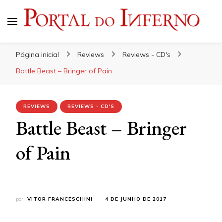
Portal do Inferno
Do Rock 'n' Roll ao Metal Extremo
Página inicial
Reviews
Reviews - CD's
Battle Beast – Bringer of Pain
REVIEWS
REVIEWS - CD'S
Battle Beast – Bringer
of Pain
por
VITOR FRANCESCHINI
4 DE JUNHO DE 2017