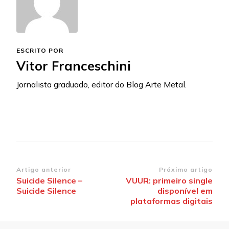
ESCRITO POR
Vitor Franceschini
Jornalista graduado, editor do Blog Arte Metal.
Navegação
Artigo anterior
Próximo artigo
Suicide Silence –
VUUR: primeiro single
de
Suicide Silence
disponível em
post
plataformas digitais