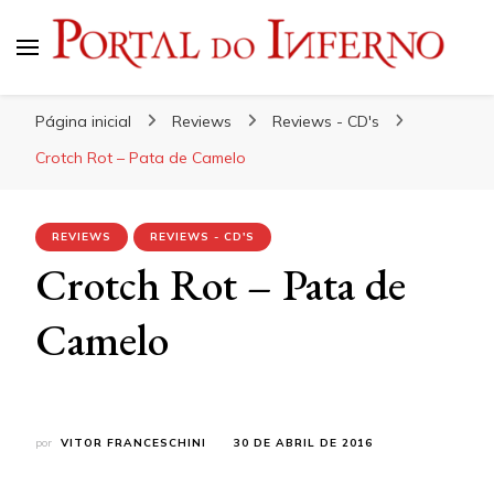
Portal do Inferno
Do Rock 'n' Roll ao Metal Extremo
Página inicial
Reviews
Reviews - CD's
Crotch Rot – Pata de Camelo
REVIEWS
REVIEWS - CD'S
Crotch Rot – Pata de
Camelo
por
VITOR FRANCESCHINI
30 DE ABRIL DE 2016