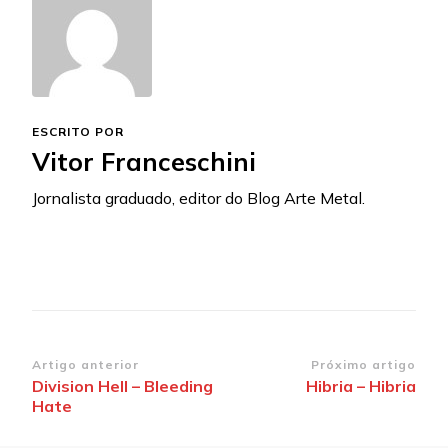
ESCRITO POR
Vitor Franceschini
Jornalista graduado, editor do Blog Arte Metal.
Navegação
Artigo anterior
Próximo artigo
Division Hell – Bleeding
Hibria – Hibria
de
Hate
post