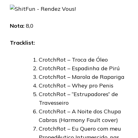
Nota:
8,0
Tracklist:
CrotchRot – Troca de Óleo
CrotchRot – Espadinha de Pirú
CrotchRot – Marola de Rapariga
CrotchRot – Whey pro Penis
CrotchRot – “Estrupadores” de
Travesseiro
CrotchRot – A Noite dos Chupa
Cabras (Harmony Fault cover)
CrotchRot – Eu Quero com meu
Propedêutico Intumescido, nas