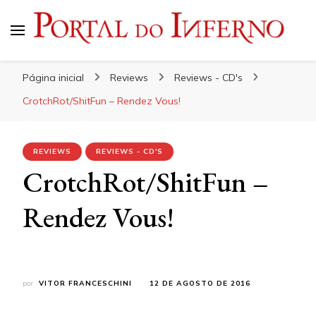
Portal do Inferno
Do Rock 'n' Roll ao Metal Extremo
Página inicial
Reviews
Reviews - CD's
CrotchRot/ShitFun – Rendez Vous!
REVIEWS
REVIEWS - CD'S
CrotchRot/ShitFun –
Rendez Vous!
por
VITOR FRANCESCHINI
12 DE AGOSTO DE 2016