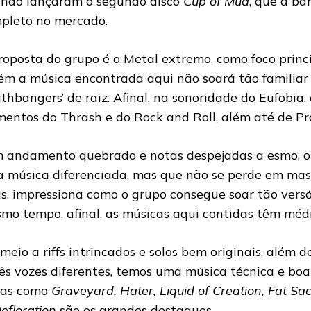
ndo lançaram o segundo disco
Cup of Mud
, que a ba
pleto no mercado.
roposta do grupo é o Metal extremo, como foco princ
ém a música encontrada aqui não soará tão familiar
athbangers’ de raiz. Afinal, na sonoridade do Eufobia
mentos do Thrash e do Rock and Roll, além até de Pr
 andamento quebrado e notas despejadas a esmo, o
 música diferenciada, mas que não se perde em mas
ás, impressiona como o grupo consegue soar tão versát
mo tempo, afinal, as músicas aqui contidas têm médi
meio a riffs intrincados e solos bem originais, além 
rês vozes diferentes, temos uma música técnica e boa
xas como
Graveyard, Hater, Liquid of Creation, Fat Sack
Defloration
são os grandes destaques.