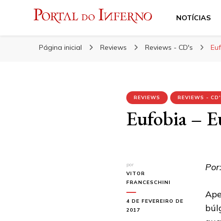
NOTÍCIAS
Portal do Inferno
Do Rock 'n' Roll ao Metal Extremo
Página inicial
Reviews
Reviews - CD's
Euf
REVIEWS
REVIEWS - CD
Eufobia – E
por
Por:
VITOR
FRANCESCHINI
Ape
4 DE FEVEREIRO DE
búl
2017