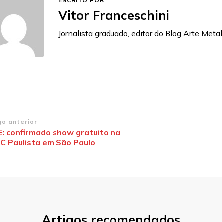
ESCRITO POR
Vitor Franceschini
Jornalista graduado, editor do Blog Arte Metal
vegação
go anterior
E: confirmado show gratuito na
C Paulista em São Paulo
st
Artigos recomendados