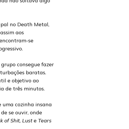
nda não soltava algo
ipal no Death Metal,
 assim aos
, encontram-se
ogressivo.
 grupo consegue fazer
turbações baratas.
il e objetivo ao
a de três minutos.
de uma cozinha insana
 de se ouvir, onde
 of Shit, Lust
e
Tears