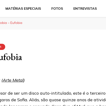
MATÉRIAS ESPECIAIS
FOTOS
ENTREVISTAS
obia – Eufobia
'S
ufobia
 (
Arte Metal
)
sar de ser um disco auto-intitulado, este é o terceir
garos de Sofia. Aliás, são quase quinze anos de ativi