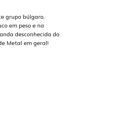
te grupo búlgaro,
uco em peso e na
banda desconhecida do
 de Metal em geral!