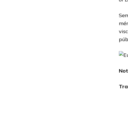
Sem
mér
vis
púb
Not
Tra