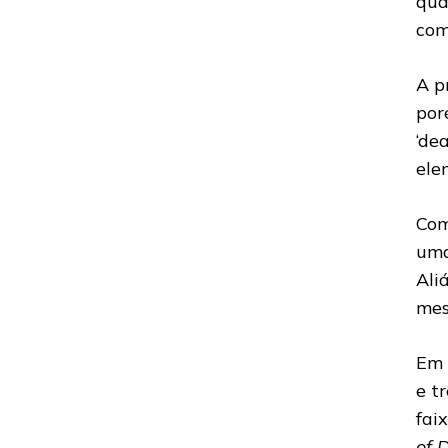
qua
com
A p
por
‘de
ele
Com
uma
Ali
mes
Em 
e t
fai
of 