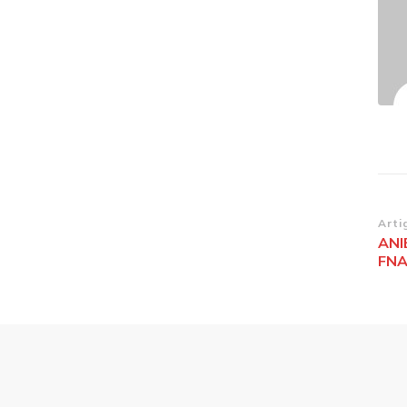
Na
Arti
ANI
de
FNA
po