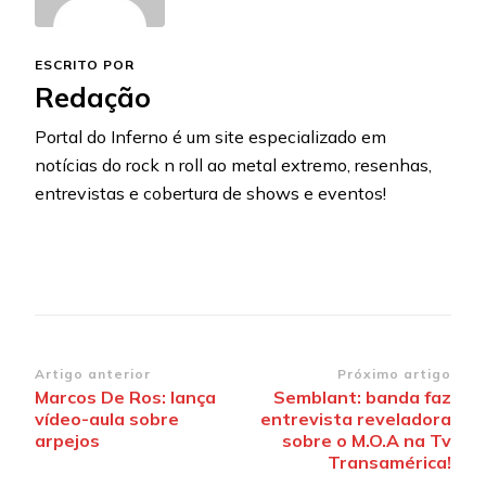
ESCRITO POR
Redação
Portal do Inferno é um site especializado em
notícias do rock n roll ao metal extremo, resenhas,
entrevistas e cobertura de shows e eventos!
Navegação
Artigo anterior
Próximo artigo
Marcos De Ros: lança
Semblant: banda faz
de
vídeo-aula sobre
entrevista reveladora
post
arpejos
sobre o M.O.A na Tv
Transamérica!