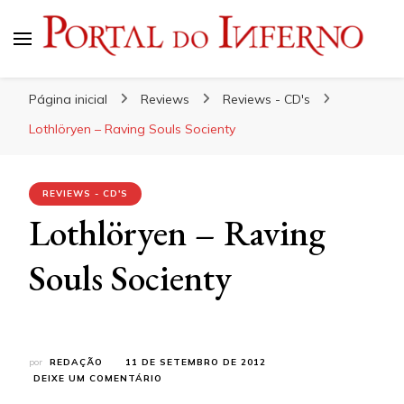
Portal do Inferno
Do Rock 'n' Roll ao Metal Extremo
Página inicial
Reviews
Reviews - CD's
Lothlöryen – Raving Souls Socienty
REVIEWS - CD'S
Lothlöryen – Raving
Souls Socienty
por
REDAÇÃO
11 DE SETEMBRO DE 2012
EM
DEIXE UM COMENTÁRIO
LOTHLÖRYEN