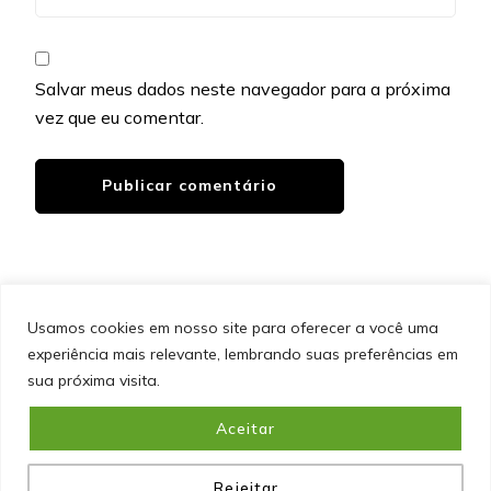
Salvar meus dados neste navegador para a próxima
vez que eu comentar.
Usamos cookies em nosso site para oferecer a você uma
experiência mais relevante, lembrando suas preferências em
SITEMAP
POLÍTICA DE PRIVACIDADE
EQUIPE
sua próxima visita.
CONTATO
Aceitar
&cópia; Direitos Autorais 2026
Portal do Inferno
. Todos os
direitos reservados.
Blossom PinIt | Desenvolvido por
Blossom Themes
. Desenvolvido por
WordPress
.
Política
de Privacidade
Rejeitar