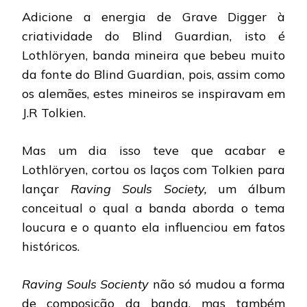
–
Adicione a energia de Grave Digger à
RAVING
SOULS
criatividade do Blind Guardian, isto é
SOCIENTY
Lothlöryen, banda mineira que bebeu muito
da fonte do Blind Guardian, pois, assim como
os alemães, estes mineiros se inspiravam em
J.R Tolkien.
Mas um dia isso teve que acabar e
Lothlöryen, cortou os laços com Tolkien para
lançar
Raving Souls Society,
um álbum
conceitual o qual a banda aborda o tema
loucura e o quanto ela influenciou em fatos
históricos.
Raving Souls Socienty
não só mudou a forma
de composição da banda, mas também