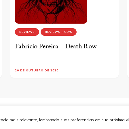
REVIEWS
REVIEWS - CD'S
Fabrício Pereira – Death Row
20 DE OUTUBRO DE 2020
os direitos reservados.
Blossom
SITEMA
 por
WordPress
.
Política de
cia mais relevante, lembrando suas preferências em sua próxima vis