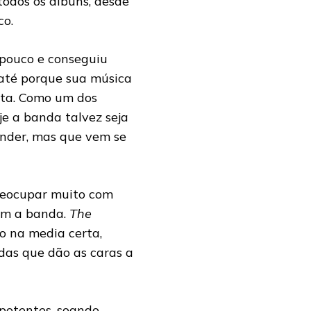
odos os álbuns, desde
co.
 pouco e conseguiu
 até porque sua música
sta. Como um dos
je a banda talvez seja
ender, mas que vem se
reocupar muito com
em a banda.
The
o na media certa,
das que dão as caras a
 potentes, soando