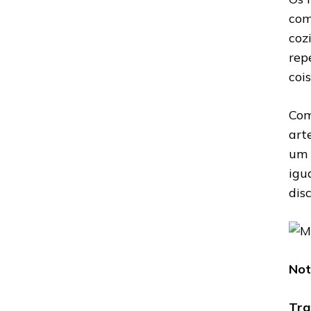
com
coz
rep
coi
Com
art
um 
igu
dis
Not
Tra