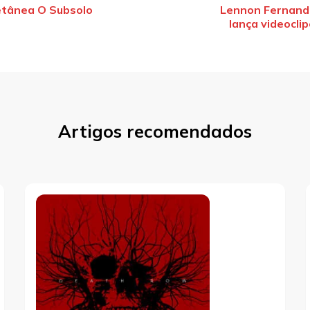
vegação
etânea O Subsolo
Lennon Fernande
lança videoclip
st
Artigos recomendados