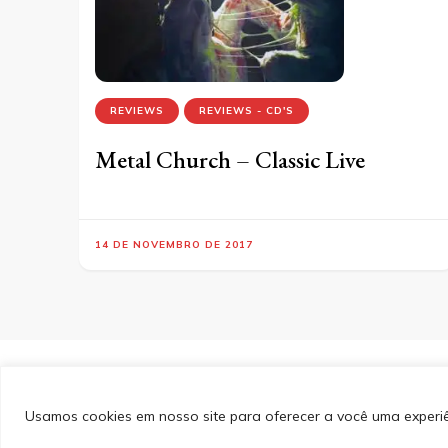
REVIEWS
REVIEWS - CD'S
Metal Church – Classic Live
14 DE NOVEMBRO DE 2017
&cópia; Direitos Autorais 2026
Portal do Inferno
. Todos 
PinIt | Desenvolvido por
Blossom Themes
. Desenvolvido
Privacidade
Usamos cookies em nosso site para oferecer a você uma experiên