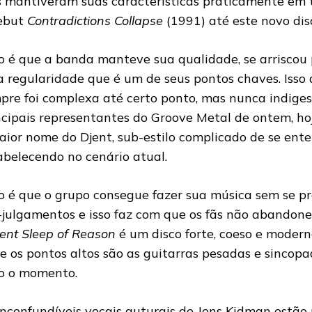
s mantiveram suas características praticamente em t
ebut
Contradictions Collapse
(1991) até este novo dis
o é que a banda manteve sua qualidade, se arriscou
 regularidade que é um de seus pontos chaves. Isso
pre foi complexa até certo ponto, mas nunca indige
ncipais representantes do Groove Metal de ontem, ho
aior nome do Djent, sub-estilo complicado de se ent
abelecendo no cenário atual.
o é que o grupo consegue fazer sua música sem se p
-julgamentos e isso faz com que os fãs não abandon
lent Sleep of Reason
é um disco forte, coeso e modern
e os pontos altos são as guitarras pesadas e sincopa
o o momento.
inconfundíveis vocais guturais de Jens Kidman estão