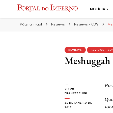
NOTÍCIAS
Portal do Inferno
Do Rock 'n' Roll ao Metal Extremo
Página inicial
Reviews
Reviews - CD's
Me
REVIEWS
REVIEWS - CD
Meshuggah –
por
Por:
VITOR
FRANCESCHINI
Que
21 DE JANEIRO DE
que
2017