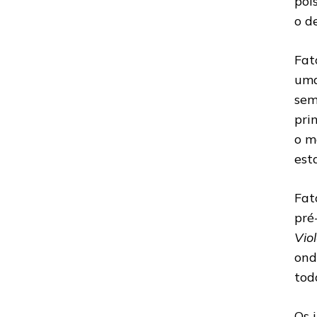
poi
o d
Fat
uma
sem
pri
o m
est
Fat
pré
Vio
ond
tod
Os 