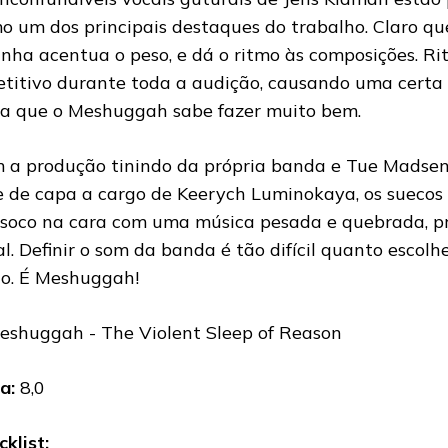
o um dos principais destaques do trabalho. Claro qu
inha acentua o peso, e dá o ritmo às composições. Ri
etitivo durante toda a audição, causando uma certa 
sa que o Meshuggah sabe fazer muito bem.
 a produção tinindo da própria banda e Tue Madse
e de capa a cargo de Keerych Luminokaya, os sueco
soco na cara com uma música pesada e quebrada, pr
al. Definir o som da banda é tão difícil quanto escol
co. É Meshuggah!
a:
8,0
cklist: