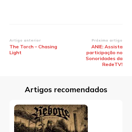
Navegação
Artigo anterior
Próximo artigo
The Torch – Chasing
ANIE: Assista
de
Light
participação no
post
Sonoridades da
RedeTV!
Artigos recomendados