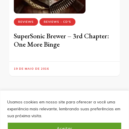
REVIEWS
REVIEWS - CD'S
SuperSonic Brewer – 3rd Chapter:
One More Binge
19 DE MAIO DE 2016
Usamos cookies em nosso site para oferecer a você uma
experiência mais relevante, lembrando suas preferências em
SITEMAP
POLÍTICA DE PRIVACIDADE
EQUIPE
sua próxima visita.
CONTATO
Aceitar
&cópia; Direitos Autorais 2026
Portal do Inferno
. Todos os