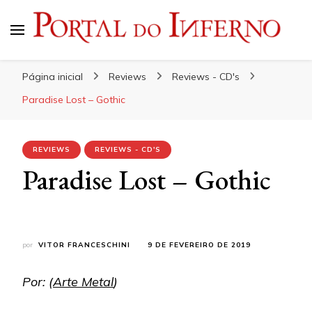
Portal do Inferno
Do Rock 'n' Roll ao Metal Extremo
Página inicial
Reviews
Reviews - CD's
Paradise Lost – Gothic
REVIEWS
REVIEWS - CD'S
Paradise Lost – Gothic
por
VITOR FRANCESCHINI
9 DE FEVEREIRO DE 2019
Por: (
Arte Metal
)