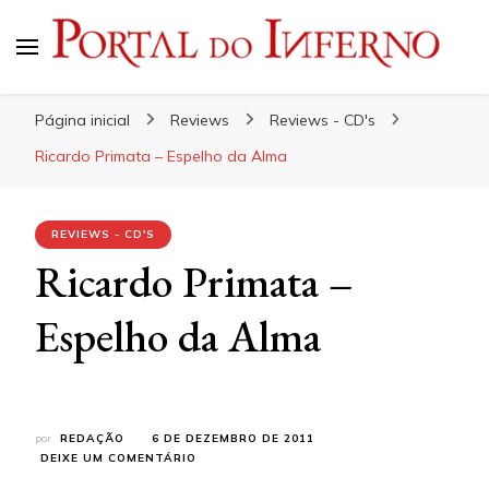
Portal do Inferno
Do Rock 'n' Roll ao Metal Extremo
Página inicial
Reviews
Reviews - CD's
Ricardo Primata – Espelho da Alma
REVIEWS - CD'S
Ricardo Primata –
Espelho da Alma
por
REDAÇÃO
6 DE DEZEMBRO DE 2011
EM
DEIXE UM COMENTÁRIO
RICARDO