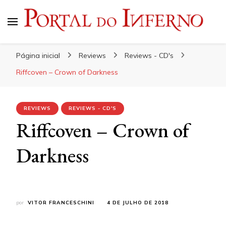
Portal do Inferno
Do Rock 'n' Roll ao Metal Extremo
Página inicial
Reviews
Reviews - CD's
Riffcoven – Crown of Darkness
REVIEWS
REVIEWS - CD'S
Riffcoven – Crown of
Darkness
por
VITOR FRANCESCHINI
4 DE JULHO DE 2018