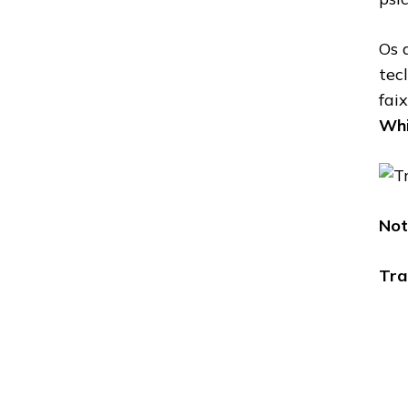
Os 
tec
fai
Whi
Not
Tra