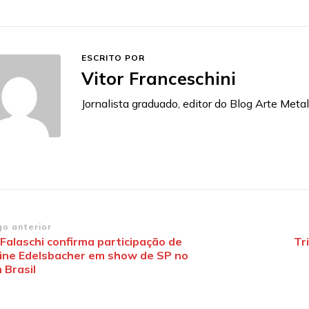
ESCRITO POR
Vitor Franceschini
Jornalista graduado, editor do Blog Arte Metal
vegação
go anterior
Falaschi confirma participação de
Tr
ine Edelsbacher em show de SP no
st
 Brasil