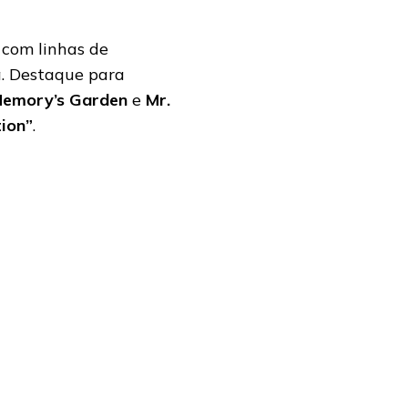
 com linhas de
a. Destaque para
emory’s Garden
e
Mr.
ion”
.