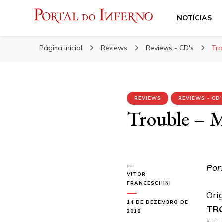
NOTÍCIAS
Portal do Inferno
Do Rock 'n' Roll ao Metal Extremo
Página inicial
Reviews
Reviews - CD's
Tro
REVIEWS
REVIEWS - CD
Trouble – M
por
Por:
VITOR
FRANCESCHINI
Ori
14 DE DEZEMBRO DE
TR
2018