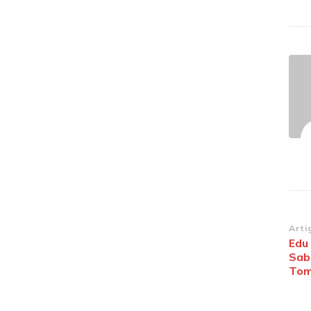
Na
Arti
Edu 
de
Sab
po
Tom