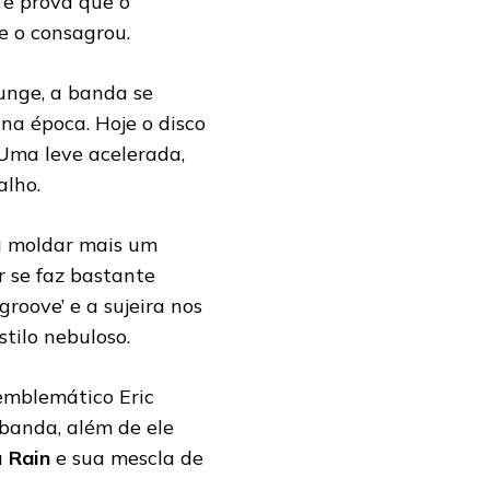
e prova que o
e o consagrou.
unge, a banda se
na época. Hoje o disco
 Uma leve acelerada,
alho.
 moldar mais um
 se faz bastante
groove’ e a sujeira nos
tilo nebuloso.
 emblemático Eric
banda, além de ele
a
Rain
e sua mescla de