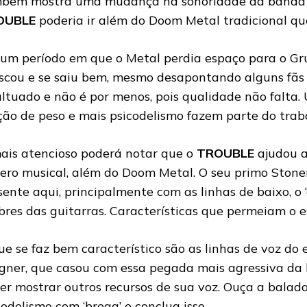
bém mostra uma mudança na sonoridade da banda 
OUBLE
poderia ir além do Doom Metal tradicional qu
um período em que o Metal perdia espaço para o Gr
iscou e se saiu bem, mesmo desapontando alguns fãs 
ultuado e não é por menos, pois qualidade não falta.
ção de peso e mais psicodelismo fazem parte do trab
ais atencioso poderá notar que o
TROUBLE
ajudou a
ero musical, além do Doom Metal. O seu primo Stoner
sente aqui, principalmente com as linhas de baixo, o ‘
bres das guitarras. Características que permeiam o es
ue se faz bem característico são as linhas de voz do
ner, que casou com essa pegada mais agressiva da 
er mostrar outros recursos de sua voz. Ouça a balad
codelismo com ‘brega’ e conclua isso.