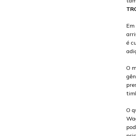
tam
TR
Em 
arr
é c
adi
O m
gên
pre
tim
O q
Wag
pod
psi