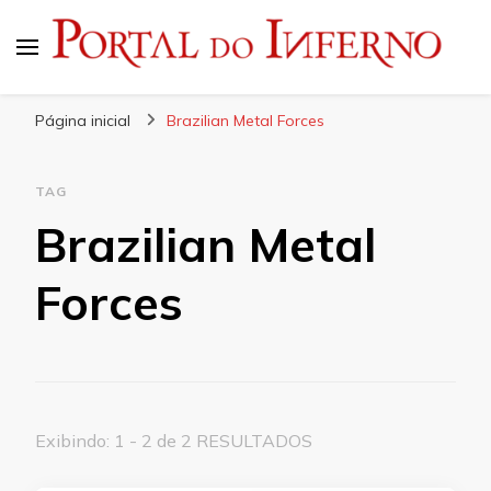
Portal do Inferno
Do Rock 'n' Roll ao Metal Extremo
Página inicial
Brazilian Metal Forces
TAG
Brazilian Metal
Forces
Exibindo: 1 - 2 de 2 RESULTADOS