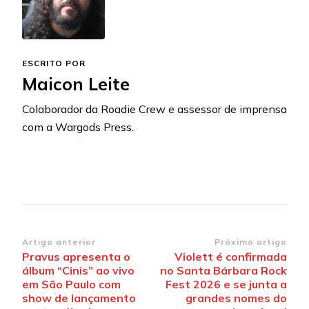
ESCRITO POR
Maicon Leite
Colaborador da Roadie Crew e assessor de imprensa
com a Wargods Press.
Navegação
Artigo anterior
Próximo artigo
Pravus apresenta o
Violett é confirmada
de
álbum “Cinis” ao vivo
no Santa Bárbara Rock
post
em São Paulo com
Fest 2026 e se junta a
show de lançamento
grandes nomes do