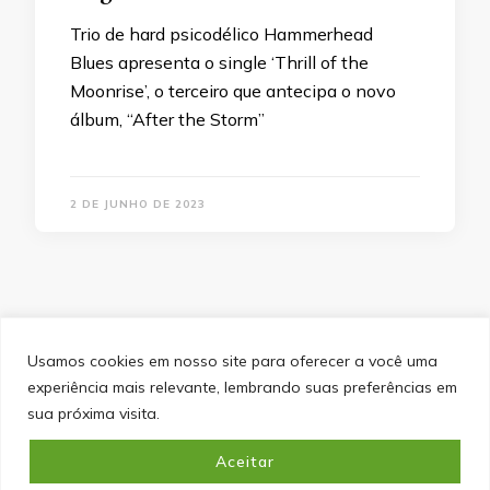
Trio de hard psicodélico Hammerhead
Blues apresenta o single ‘Thrill of the
Moonrise’, o terceiro que antecipa o novo
álbum, “After the Storm”
2 DE JUNHO DE 2023
Usamos cookies em nosso site para oferecer a você uma
experiência mais relevante, lembrando suas preferências em
SITEMAP
POLÍTICA DE PRIVACIDADE
EQUIPE
sua próxima visita.
CONTATO
Aceitar
&cópia; Direitos Autorais 2026
Portal do Inferno
. Todos os
direitos reservados.
Blossom PinIt | Desenvolvido por