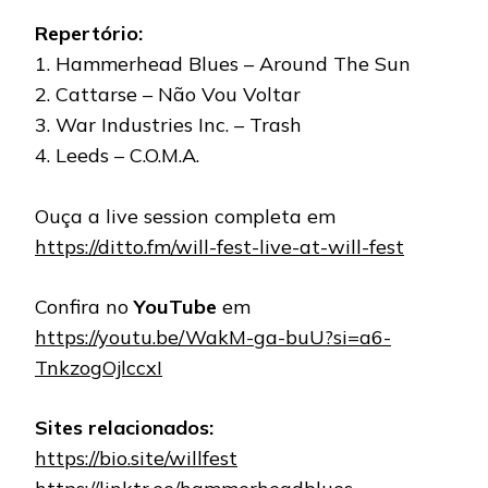
Repertório:
1. Hammerhead Blues – Around The Sun
2. Cattarse – Não Vou Voltar
3. War Industries Inc. – Trash
4. Leeds – C.O.M.A.
Ouça a live session completa em
https://ditto.fm/will-fest-live-at-will-fest
Confira no
YouTube
em
https://youtu.be/WakM-ga-buU?si=a6-
TnkzogOjlccxI
Sites relacionados:
https://bio.site/willfest