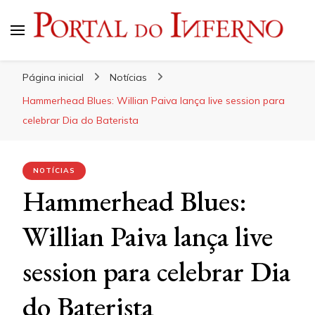
Portal do Inferno
Do Rock 'n' Roll ao Metal Extremo
Página inicial
Notícias
Hammerhead Blues: Willian Paiva lança live session para
celebrar Dia do Baterista
NOTÍCIAS
Hammerhead Blues:
Willian Paiva lança live
session para celebrar Dia
do Baterista