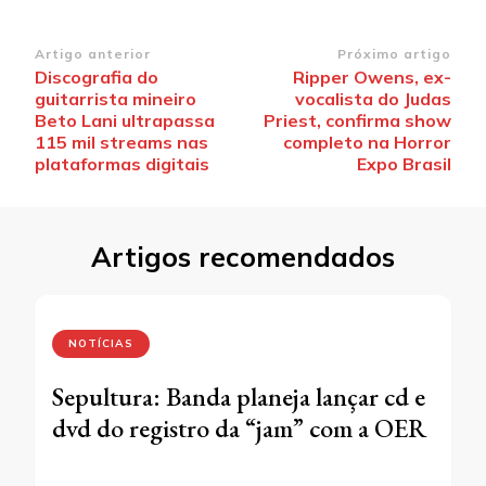
Navegação
Artigo anterior
Próximo artigo
Discografia do
Ripper Owens, ex-
de
guitarrista mineiro
vocalista do Judas
post
Beto Lani ultrapassa
Priest, confirma show
115 mil streams nas
completo na Horror
plataformas digitais
Expo Brasil
Artigos recomendados
NOTÍCIAS
Sepultura: Banda planeja lançar cd e
dvd do registro da “jam” com a OER