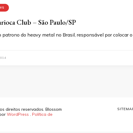
WS
arioca Club – São Paulo/SP
 patrono do heavy metal no Brasil, responsável por colocar o
2014
os direitos reservados.
Blossom
SITEMA
 por
WordPress
.
Política de