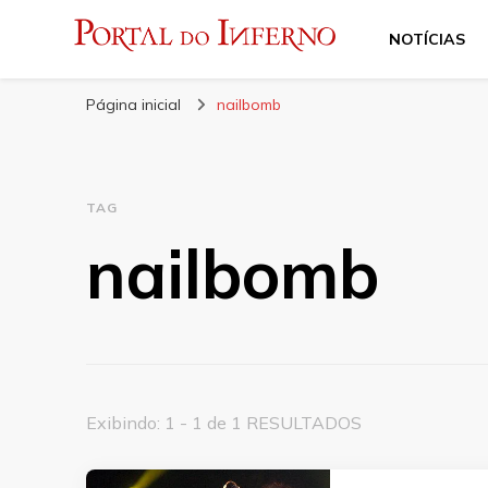
NOTÍCIAS
Portal do Inferno
Do Rock 'n' Roll ao Metal Extremo
Página inicial
nailbomb
TAG
nailbomb
Exibindo: 1 - 1 de 1 RESULTADOS