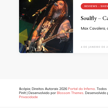
REVIEWS - SHO
Soulfly – C
Max Cavalera, o
4 DE JANEIRO DE 
&cópia; Direitos Autorais 2026
Portal do Inferno
. Todos 
PinIt | Desenvolvido por
Blossom Themes
. Desenvolvido
Privacidade