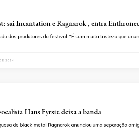
est: sai Incantation e Ragnarok , entra Enthrone
ado dos produtores do festival: “É com muita tristeza que a
DE 2014
ocalista Hans Fyrste deixa a banda
uesa de black metal Ragnarok anunciou uma separação amig