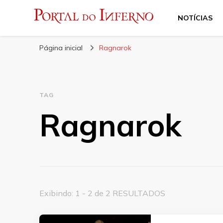
NOTÍCIAS
Portal do Inferno
Do Rock 'n' Roll ao Metal Extremo
Página inicial
Ragnarok
TAG
Ragnarok
Exibindo: 1 - 2 de 2 RESULTADOS