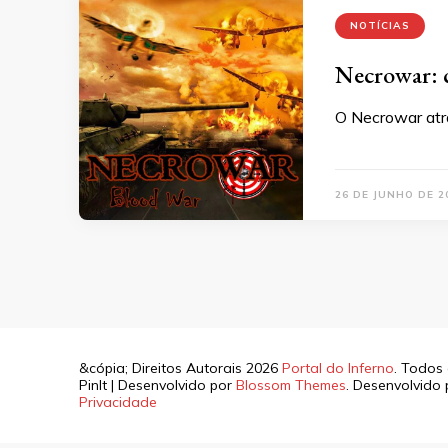
NOTÍCIAS
Necrowar: c
O Necrowar atra
26 DE JUNHO DE 2
&cópia; Direitos Autorais 2026
Portal do Inferno
. Todos 
PinIt | Desenvolvido por
Blossom Themes
. Desenvolvido
Privacidade