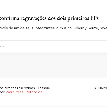
onfirma regravações dos dois primeiros EPs
vés de um de seus integrantes, o músico Gilliardy Souza, rev
019
os direitos reservados.
Blossom
SITEMA
 por
WordPress
.
Política de