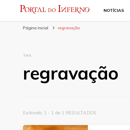
NOTÍCIAS
Portal do Inferno
Do Rock 'n' Roll ao Metal Extremo
Página inicial
regravação
TAG
regravação
Exibindo: 1 - 1 de 1 RESULTADOS