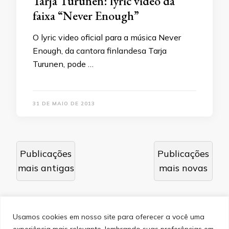
Tarja Turunen: lyric video da
faixa “Never Enough”
O lyric video oficial para a música Never
Enough, da cantora finlandesa Tarja
Turunen, pode …
31 DE MAIO DE 2013
Navegação
Publicações
Publicações
por
mais antigas
mais novas
posts
Usamos cookies em nosso site para oferecer a você uma
experiência mais relevante, lembrando suas preferências em