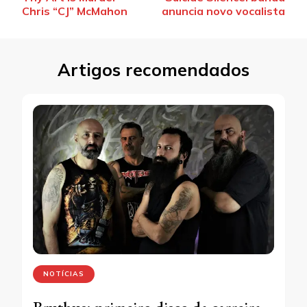
de
Chris “CJ” McMahon
anuncia novo vocalista
post
Artigos recomendados
NOTÍCIAS