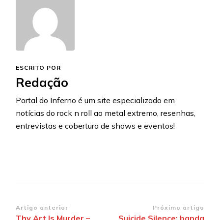
ESCRITO POR
Redação
Portal do Inferno é um site especializado em
notícias do rock n roll ao metal extremo, resenhas,
entrevistas e cobertura de shows e eventos!
Navegação
Artigo anterior
Próximo artigo
Thy Art Is Murder –
Suicide Silence: banda