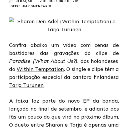
por
REDAÇÃO
7 DE OUTUBRO DE 2013
EM
DEIXE UM COMENTÁRIO
WITHIN
TEMPTATION:
MAKING
OF
DO
CLIPE
DE
Confira abaixo um vídeo com cenas de
PARADISE
bastidores das gravações do clipe de
Paradise (What About Us?)
, dos holandeses
do
Within Temptation
. O single e clipe têm a
participação especial da cantora finlandesa
Tarja Turunen
.
A faixa faz parte do novo EP da banda,
lançado no final de setembro, e adianta aos
fãs um pouco do que virá no próximo álbum.
O dueto entre Sharon e Tarja é apenas uma