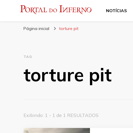
NOTÍCIAS
Portal do Inferno
Do Rock 'n' Roll ao Metal Extremo
Página inicial
torture pit
TAG
torture pit
Exibindo: 1 - 1 de 1 RESULTADOS