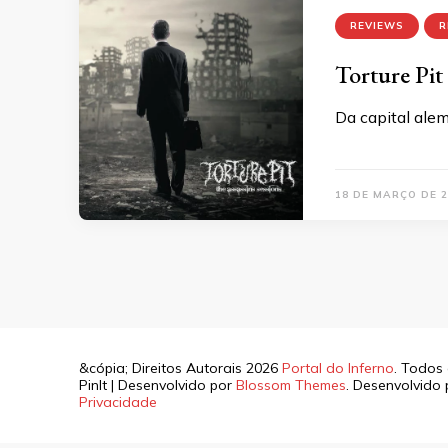
REVIEWS
R
Torture Pit
Da capital ale
18 DE MARÇO DE 2
&cópia; Direitos Autorais 2026
Portal do Inferno
. Todos 
PinIt | Desenvolvido por
Blossom Themes
. Desenvolvido
Privacidade