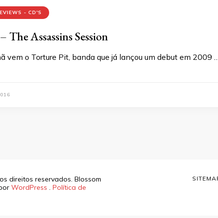
EVIEWS - CD'S
 – The Assassins Session
mã vem o Torture Pit, banda que já lançou um debut em 2009 
016
os direitos reservados.
Blossom
SITEMA
 por
WordPress
.
Política de