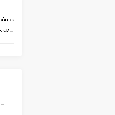
 bônus
vo CD …
e …