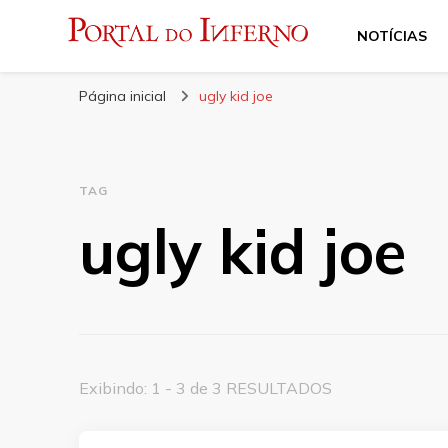
NOTÍCIAS
Portal do Inferno
Do Rock 'n' Roll ao Metal Extremo
Página inicial
ugly kid joe
TAG
ugly kid joe
Exibindo: 1 - 3 de 3 RESULTADOS