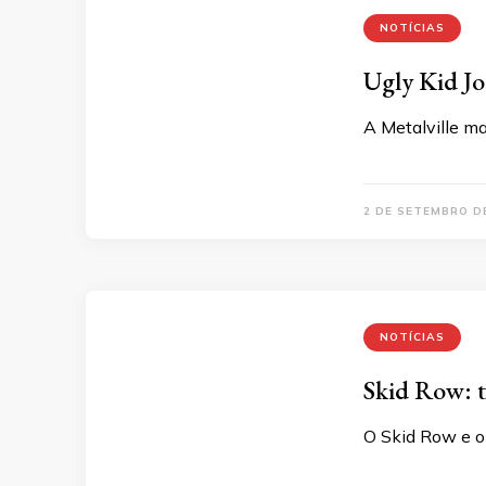
NOTÍCIAS
Ugly Kid Jo
A Metalville m
2 DE SETEMBRO D
NOTÍCIAS
Skid Row: t
O Skid Row e o