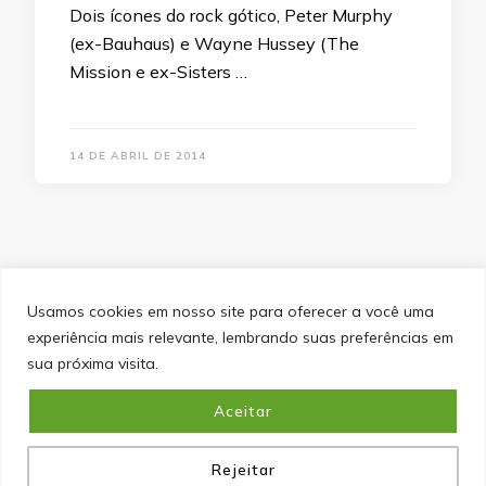
Dois ícones do rock gótico, Peter Murphy
(ex-Bauhaus) e Wayne Hussey (The
Mission e ex-Sisters …
14 DE ABRIL DE 2014
Usamos cookies em nosso site para oferecer a você uma
experiência mais relevante, lembrando suas preferências em
SITEMAP
POLÍTICA DE PRIVACIDADE
EQUIPE
sua próxima visita.
CONTATO
Aceitar
&cópia; Direitos Autorais 2026
Portal do Inferno
. Todos os
direitos reservados.
Blossom PinIt | Desenvolvido por
Blossom Themes
. Desenvolvido por
WordPress
.
Política
de Privacidade
Rejeitar