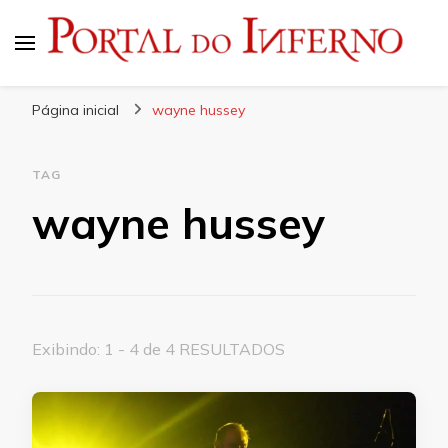
Portal do Inferno
Do Rock 'n' Roll ao Metal Extremo
Página inicial
wayne hussey
TAG
wayne hussey
Exibindo: 1 - 4 de 4 RESULTADOS