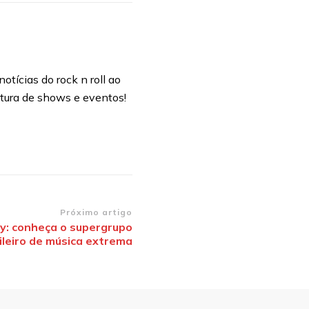
otícias do rock n roll ao
rtura de shows e eventos!
Próximo artigo
y: conheça o supergrupo
ileiro de música extrema