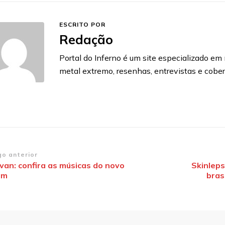
ESCRITO POR
Redação
Portal do Inferno é um site especializado em n
metal extremo, resenhas, entrevistas e cobe
vegação
go anterior
van: confira as músicas do novo
Skinleps
um
bras
st