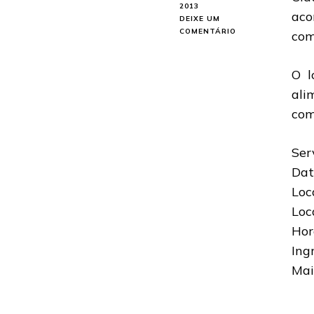
2013
aco
DEIXE UM
EM
COMENTÁRIO
com
PROJECT46:
PRIMEIRO
SHOW
O l
DE
ali
2013
NO
com
LAGUNA
METALFEST
II
Ser
EM
Dat
SANTA
CATARINA
Loc
Loc
Hor
Ing
Mai