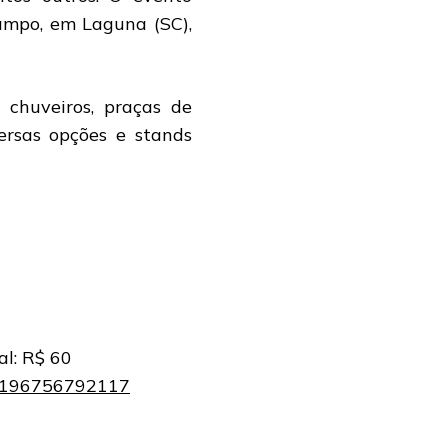
Campo, em Laguna (SC),
 chuveiros, praças de
ersas opções e stands
al: R$ 60
32196756792117