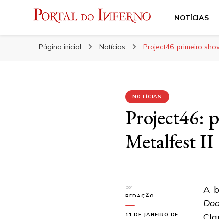
NOTÍCIAS
Portal do Inferno
Do Rock 'n' Roll ao Metal Extremo
Página inicial
Notícias
Project46: primeiro sh
NOTÍCIAS
Project46: 
Metalfest II
por
A b
REDAÇÃO
Do
11 DE JANEIRO DE
Cla