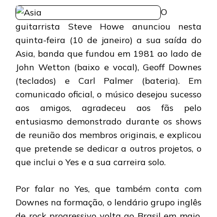
GUITARRISTA
O
STEVE
HOWE
guitarrista Steve Howe anunciou nesta
DEIXA
quinta-feira (10 de janeiro) a sua saída do
A
BANDA
Asia, banda que fundou em 1981 ao lado de
John Wetton (baixo e vocal), Geoff Downes
(teclados) e Carl Palmer (bateria). Em
comunicado oficial, o músico desejou sucesso
aos amigos, agradeceu aos fãs pelo
entusiasmo demonstrado durante os shows
de reunião dos membros originais, e explicou
que pretende se dedicar a outros projetos, o
que inclui o Yes e a sua carreira solo.
Por falar no Yes, que também conta com
Downes na formação, o lendário grupo inglês
de rock progressivo volta ao Brasil em maio,