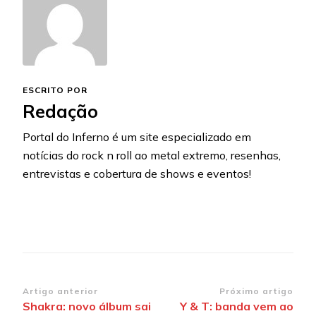
ESCRITO POR
Redação
Portal do Inferno é um site especializado em
notícias do rock n roll ao metal extremo, resenhas,
entrevistas e cobertura de shows e eventos!
Navegação
Artigo anterior
Próximo artigo
Shakra: novo álbum sai
Y & T: banda vem ao
de