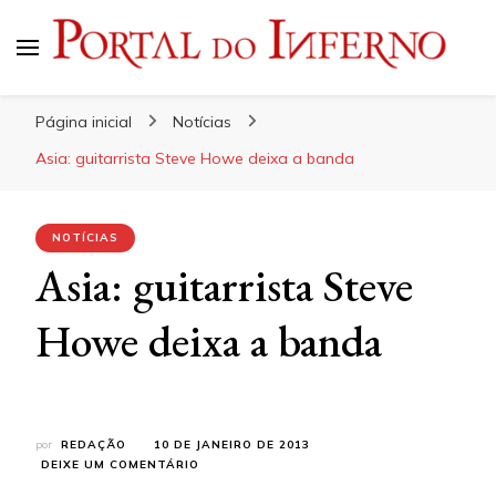
Portal do Inferno
Do Rock 'n' Roll ao Metal Extremo
Página inicial
Notícias
Asia: guitarrista Steve Howe deixa a banda
NOTÍCIAS
Asia: guitarrista Steve
Howe deixa a banda
por
REDAÇÃO
10 DE JANEIRO DE 2013
EM
DEIXE UM COMENTÁRIO
ASIA: