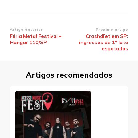
Navegação
Artigo anterior
Próximo artigo
Fúria Metal Festival –
Crashdïet em SP:
de
Hangar 110/SP
ingressos de 1º lote
post
esgotados
Artigos recomendados