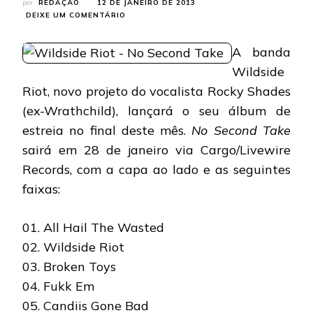
por
REDAÇÃO
12 DE JANEIRO DE 2013
EM
DEIXE UM COMENTÁRIO
WILDSIDE
RIOT:
A banda
CAPA
E
Wildside
FAIXAS
Riot, novo projeto do vocalista Rocky Shades
DO
ÁLBUM
(ex-Wrathchild), lançará o seu álbum de
DE
estreia no final deste mês.
No Second Take
ESTREIA
sairá em 28 de janeiro via Cargo/Livewire
Records, com a capa ao lado e as seguintes
faixas:
01. All Hail The Wasted
02. Wildside Riot
03. Broken Toys
04. Fukk Em
05. Candiis Gone Bad