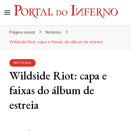
Portal do Inferno
Do Rock 'n' Roll ao Metal Extremo
Página inicial
Notícias
Wildside Riot: capa e faixas do álbum de estreia
NOTÍCIAS
Wildside Riot: capa e
faixas do álbum de
estreia