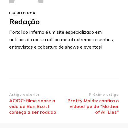
ESCRITO POR
Redação
Portal do Inferno é um site especializado em
notícias do rock n roll ao metal extremo, resenhas,
entrevistas e cobertura de shows e eventos!
Navegação
Artigo anterior
Próximo artigo
AC/DC: filme sobre a
Pretty Maids: confira o
de
vida de Bon Scott
videoclipe de “Mother
post
começa a ser rodado
of All Lies”