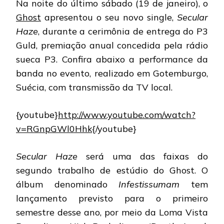
Na noite do último sábado (19 de janeiro), o
APRE
NOVO
Ghost
apresentou o seu novo single,
Secular
SING
Haze
, durante a cerimônia de entrega do P3
NA
TV
Guld, premiação anual concedida pela rádio
SUEC
sueca P3. Confira abaixo a performance da
banda no evento, realizado em Gotemburgo,
Suécia, com transmissão da TV local.
{youtube}
http://www.youtube.com/watch?
v=RGnpGWl0Hhk
{/youtube}
Secular Haze
será uma das faixas do
segundo trabalho de estúdio do Ghost. O
álbum denominado
Infestissumam
tem
lançamento previsto para o primeiro
semestre desse ano, por meio da Loma Vista