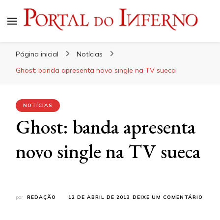
Portal do Inferno
Do Rock 'n' Roll ao Metal Extremo
Página inicial
Notícias
Ghost: banda apresenta novo single na TV sueca
NOTÍCIAS
Ghost: banda apresenta
novo single na TV sueca
EM
por
REDAÇÃO
12 DE ABRIL DE 2013
DEIXE UM COMENTÁRIO
GHOS
BAND