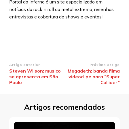
Portal do Inferno é um site especializado em
notícias do rock n roll ao metal extremo, resenhas,
entrevistas e cobertura de shows e eventos!
Navegação
Artigo anterior
Próximo artigo
Steven Wilson: musico
Megadeth: banda filma
de
se apresenta em São
videoclipe para “Super
post
Paulo
Collider”
Artigos recomendados