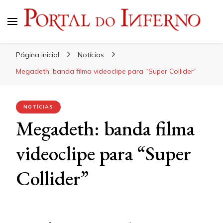
Portal do Inferno
Do Rock 'n' Roll ao Metal Extremo
Página inicial
Notícias
Megadeth: banda filma videoclipe para “Super Collider”
NOTÍCIAS
Megadeth: banda filma
videoclipe para “Super
Collider”