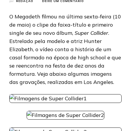
EM
por
REDAÇÃO
DEIXE UM COMENTÁRIO
MEGADETH:
BANDA
O Megadeth filmou na última sexta-feira (10
FILMA
VIDEOCLIPE
de maio) o clipe da faixa-título e primeiro
PARA
single de seu novo álbum,
Super Collider
.
“SUPER
COLLIDER”
Estrelado pela modelo e atriz Hunter
Elizabeth, o vídeo conta a história de um
casal formado na época de high school e que
se reencontra na festa de dez anos da
formatura. Veja abaixo algumas imagens
das gravações, realizadas em Los Angeles.