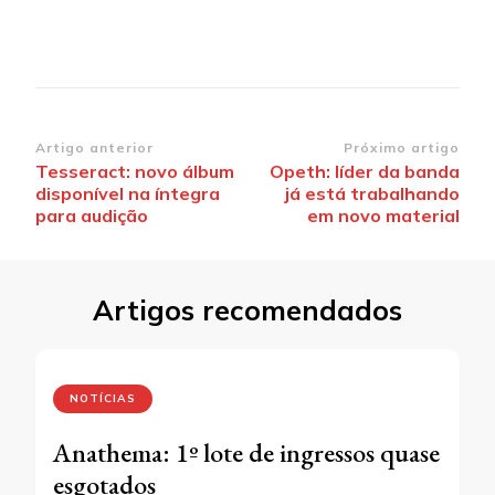
Navegação
Artigo anterior
Próximo artigo
Tesseract: novo álbum
Opeth: líder da banda
de
disponível na íntegra
já está trabalhando
post
para audição
em novo material
Artigos recomendados
NOTÍCIAS
Anathema: 1º lote de ingressos quase
esgotados