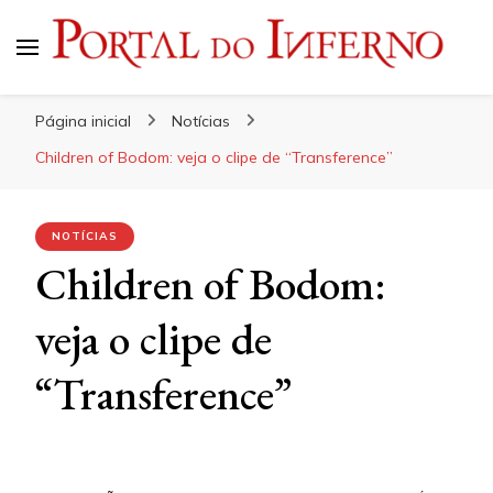
Portal do Inferno
Do Rock 'n' Roll ao Metal Extremo
Página inicial
Notícias
Children of Bodom: veja o clipe de “Transference”
NOTÍCIAS
Children of Bodom:
veja o clipe de
“Transference”