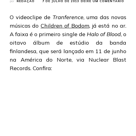
EM
por
REDAÇÃO
7 DE JULHO DE 2013
DEIXE UM COMENTÁRIO
CHILD
OF
O videoclipe de
Tranference
, uma das novas
BODO
VEJA
músicas do
Children of Bodom
, já está no ar.
O
A faixa é o primeiro single de
Halo of Blood
, o
CLIPE
DE
oitavo álbum de estúdio da banda
“TRAN
finlandesa, que será lançado em 11 de junho
na América do Norte, via Nuclear Blast
Records. Confira: