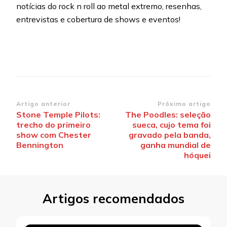
notícias do rock n roll ao metal extremo, resenhas,
entrevistas e cobertura de shows e eventos!
Navegação
Artigo anterior
Próximo artigo
Stone Temple Pilots:
The Poodles: seleção
de
trecho do primeiro
sueca, cujo tema foi
post
show com Chester
gravado pela banda,
Bennington
ganha mundial de
hóquei
Artigos recomendados