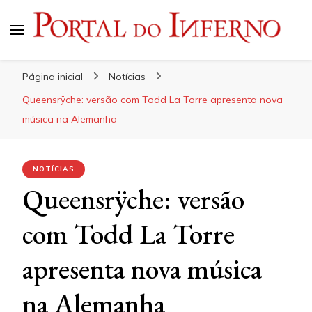
Portal do Inferno
Do Rock 'n' Roll ao Metal Extremo
Página inicial
Notícias
Queensrÿche: versão com Todd La Torre apresenta nova
música na Alemanha
NOTÍCIAS
Queensrÿche: versão
com Todd La Torre
apresenta nova música
na Alemanha