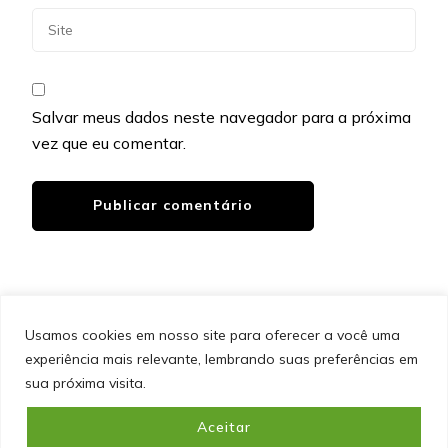
Salvar meus dados neste navegador para a próxima
vez que eu comentar.
Usamos cookies em nosso site para oferecer a você uma
experiência mais relevante, lembrando suas preferências em
SITEMAP
POLÍTICA DE PRIVACIDADE
EQUIPE
sua próxima visita.
CONTATO
Aceitar
&cópia; Direitos Autorais 2026
Portal do Inferno
. Todos os
direitos reservados.
Blossom PinIt | Desenvolvido por