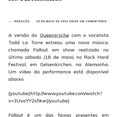
EM
por
REDAÇÃO
20 DE MAIO DE 2013
DEIXE UM COMENTÁRIO
QUEEN
VERS
A versão do
Queensrÿche
com o vocalista
COM
TODD
Todd La Torre estreou uma nova música,
LA
chamada
Fallout
, em show realizado no
TORR
APRE
último sábado (18 de maio) no Rock Hard
NOVA
Festival, em Gelsenkirchen, na Alemanha.
MÚSIC
NA
Um vídeo da performance está disponível
ALEM
abaixo.
{youtube}http://www.youtube.com/watch?
v=3UvaYY2s5kw{/youtube}
Fallout
é um das faixas presentes em