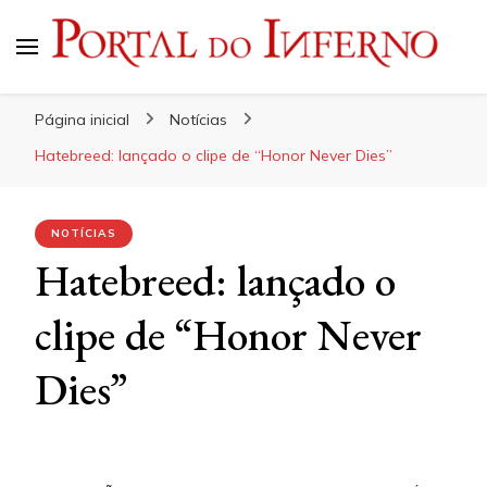
Portal do Inferno
Do Rock 'n' Roll ao Metal Extremo
Página inicial
Notícias
Hatebreed: lançado o clipe de “Honor Never Dies”
NOTÍCIAS
Hatebreed: lançado o
clipe de “Honor Never
Dies”