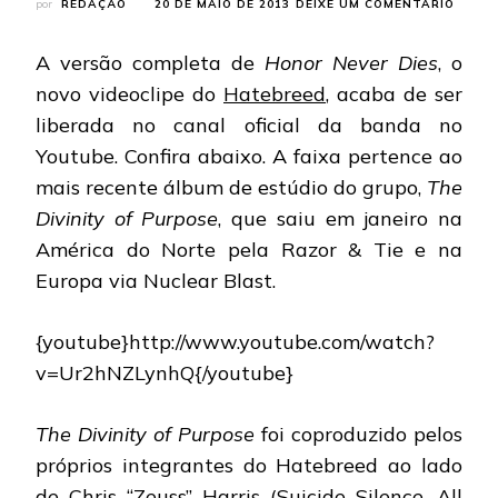
EM
por
REDAÇÃO
20 DE MAIO DE 2013
DEIXE UM COMENTÁRIO
HATEB
LANÇ
A versão completa de
Honor Never Dies
, o
O
CLIPE
novo videoclipe do
Hatebreed
, acaba de ser
DE
liberada no canal oficial da banda no
“HON
NEVER
Youtube. Confira abaixo. A faixa pertence ao
DIES”
mais recente álbum de estúdio do grupo,
The
Divinity of Purpose
, que saiu em janeiro na
América do Norte pela Razor & Tie e na
Europa via Nuclear Blast.
{youtube}http://www.youtube.com/watch?
v=Ur2hNZLynhQ{/youtube}
The Divinity of Purpose
foi coproduzido pelos
próprios integrantes do Hatebreed ao lado
de Chris “Zeuss” Harris (Suicide Silence, All