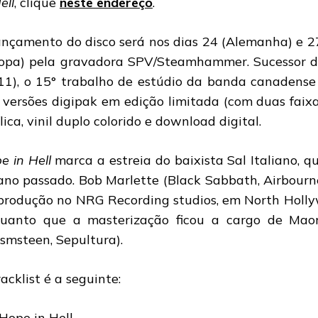
ell
, clique
neste endereço
.
ançamento do disco será nos dias 24 (Alemanha) e 2
opa) pela gravadora SPV/Steamhammer. Sucessor 
11), o 15° trabalho de estúdio da banda canadense
 versões digipak em edição limitada (com duas faix
lica, vinil duplo colorido e download digital.
e in Hell
marca a estreia do baixista Sal Italiano, q
ano passado. Bob Marlette (Black Sabbath, Airbourne
produção no NRG Recording studios, em North Hollyw
uanto que a masterização ficou a cargo de Ma
smsteen, Sepultura).
racklist é a seguinte:
 Hope in Hell