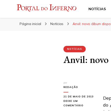
NOTÍCIAS
Portal do Inferno
Do Rock 'n' Roll ao Metal Extremo
Página inicial
Notícias
Anvil: novo álbum dispo
NOTÍCIAS
Anvil: novo 
por
REDAÇÃO
21 DE MAIO DE 2013
Dep
DEIXE UM
do
EM
COMENTÁRIO
ANVIL: