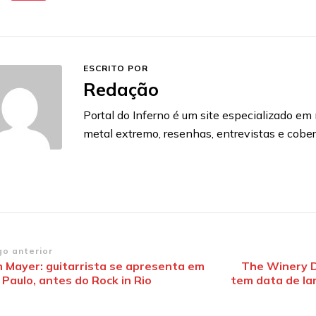
ESCRITO POR
Redação
Portal do Inferno é um site especializado em n
metal extremo, resenhas, entrevistas e cobe
vegação
go anterior
n Mayer: guitarrista se apresenta em
The Winery D
Paulo, antes do Rock in Rio
tem data de l
st