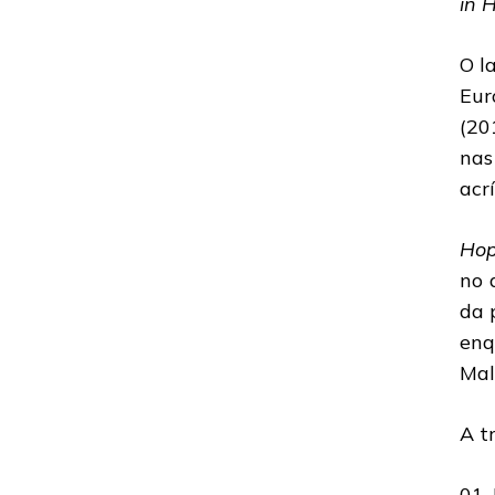
in H
NOVO
ÁLBUM
DISPONÍVEL
O l
PARA
Eur
AUDIÇÃO
NA
(20
ÍNTEGRA
nas
acrí
Hop
no 
da 
enq
Mal
A t
01.