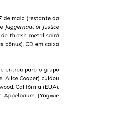
7 de maio (restante da
de
Juggernaut of Justice
 de thrash metal sairá
as bônus), CD em caixa
ue entrou para o grupo
, Alice Cooper) cuidou
ood, Califórnia (EUA),
or Appelbaum (Yngwie